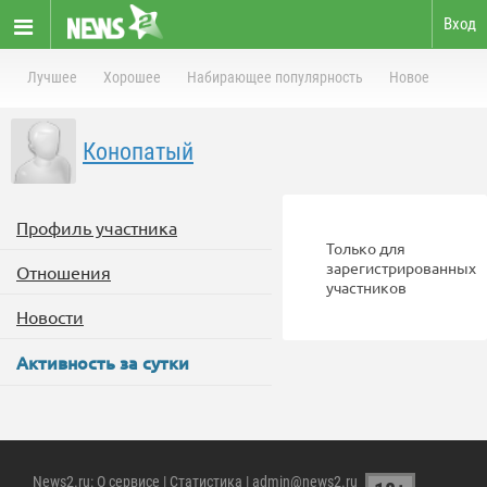
Вход
Лучшее
Хорошее
Набирающее популярность
Новое
Конопатый
Профиль участника
Только для
зарегистрированных
Отношения
участников
Новости
Активность за сутки
News2.ru
:
О сервисе
|
Статистика
| admin@news2.ru