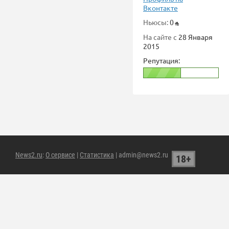
Вконтакте
Ньюсы:
0
На сайте с
28 Января
2015
Репутация:
News2.ru
:
О сервисе
|
Статистика
| admin@news2.ru
18+