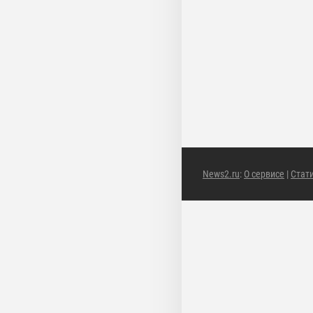
News2.ru
:
О сервисе
|
Стат