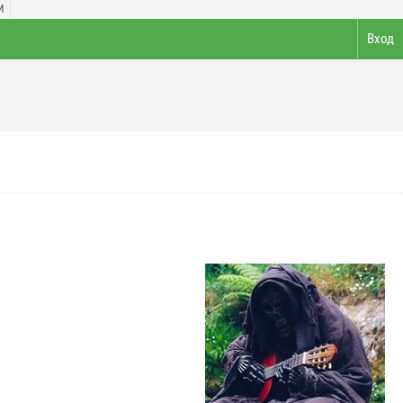
И
Вход