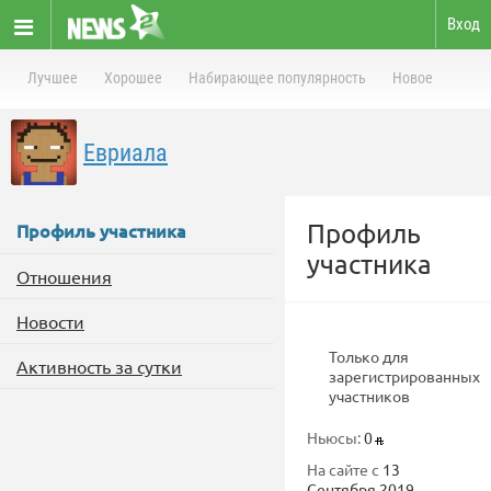
Вход
Лучшее
Хорошее
Набирающее популярность
Новое
Евриала
Профиль
Профиль участника
участника
Отношения
Новости
Только для
Активность за сутки
зарегистрированных
участников
Ньюсы:
0
На сайте с
13
Сентября 2019