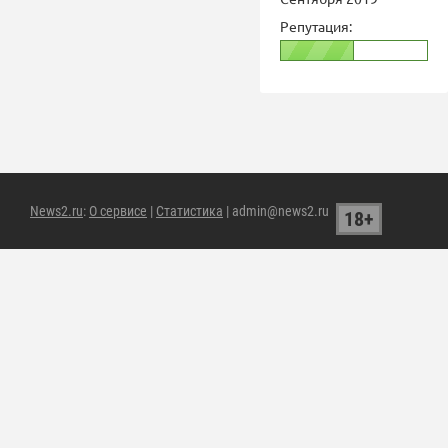
Репутация:
News2.ru
:
О сервисе
|
Статистика
| admin@news2.ru
18+