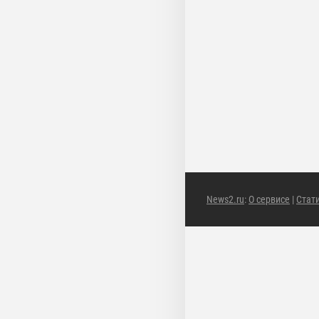
News2.ru
:
О сервисе
|
Стат