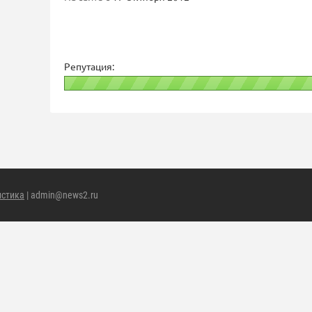
Репутация:
истика
| admin@news2.ru