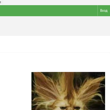
И
Вход