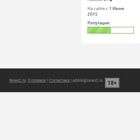
На сайте с
1 Июня
2015
Репутация:
News2.ru
:
О сервисе
|
Статистика
| admin@news2.ru
18+