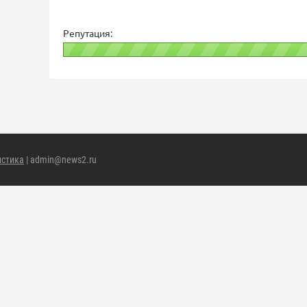
Репутация:
истика
| admin@news2.ru