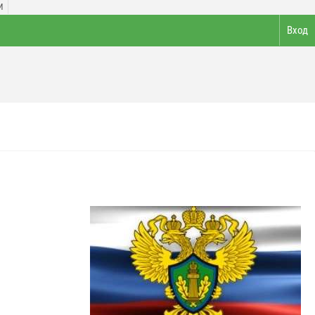
И
Вход