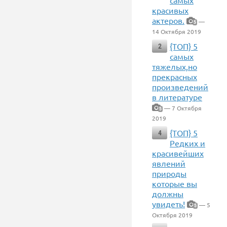
самых
красивых
актеров.
—
5
14 Октября 2019
{ТОП} 5
2
самых
тяжелых,но
прекрасных
произведений
в литературе
— 7 Октября
5
2019
{ТОП} 5
4
Редких и
красивейших
явлений
природы
которые вы
должны
увидеть!
— 5
5
Октября 2019