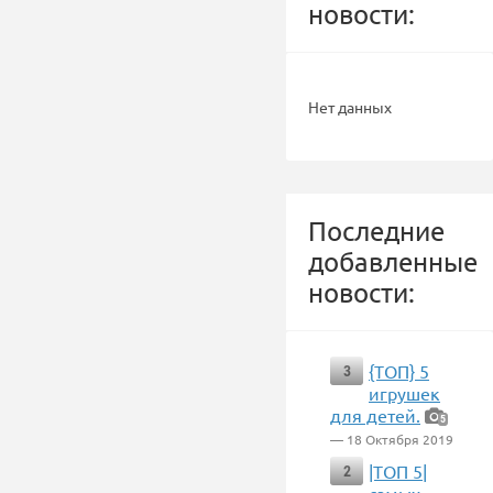
новости:
Нет данных
Последние
добавленные
новости:
{ТОП} 5
3
игрушек
для детей.
5
— 18 Октября 2019
|ТОП 5|
2