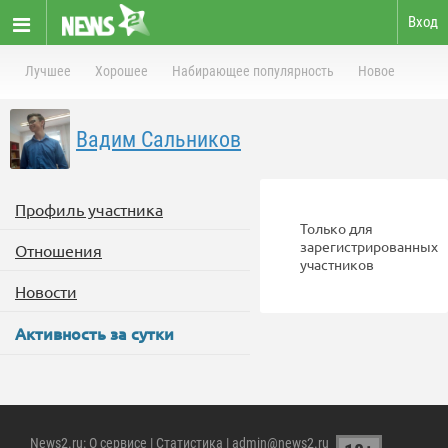
Вход
Лучшее
Хорошее
Набирающее популярность
Новое
Вадим Сальников
Профиль участника
Только для
зарегистрированных
Отношения
участников
Новости
Активность за сутки
News2.ru
:
О сервисе
|
Статистика
| admin@news2.ru