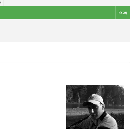
И
Вход