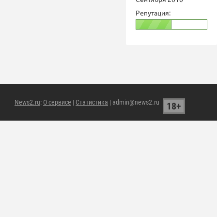
Репутация:
News2.ru
:
О сервисе
|
Статистика
| admin@news2.ru
18+