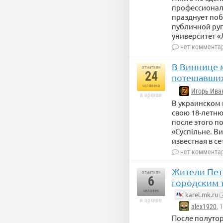
профессионал
празднует поб
публичной руг
университет «
нет коммента
В Виннице 
отметили
24
потешавших
человека
Игорь Ива
в архиве
В украинском 
свою 18-летню
после этого п
«Суспільне. В
известная в с
нет коммента
Жители Пет
отметили
6
городским т
человек
karel.mk.ru
в архиве
alex1920
, 
После полуто