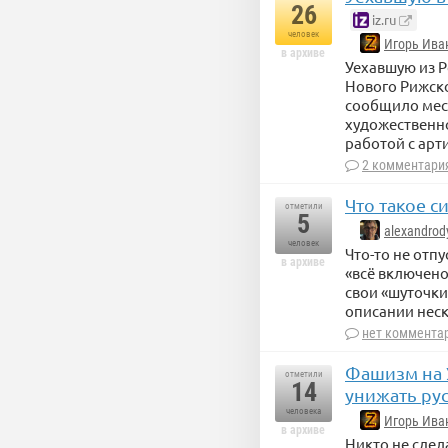
26
iz.ru
человек
Игорь Ива
в архиве
Уехавшую из Р
Нового Рижско
сообщило мест
художественно
работой с арт
2 комментари
Что такое с
отметили
5
alexandrod
человек
Что-то не отп
в архиве
«всё включено
свои «шуточки»
описании нес
нет коммента
Фашизм на 
отметили
14
унижать ру
человека
Игорь Ива
в архиве
Никто не сдела