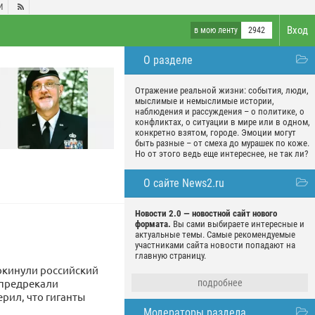
И

Вход
в мою ленту
2942
О разделе
Отражение реальной жизни: события, люди,
мыслимые и немыслимые истории,
наблюдения и рассуждения – о политике, о
конфликтах, о ситуации в мире или в одном,
конкретно взятом, городе. Эмоции могут
быть разные – от смеха до мурашек по коже.
Но от этого ведь еще интереснее, не так ли?
О сайте News2.ru
Новости 2.0 — новостной сайт нового
формата.
Вы сами выбираете интересные и
актуальные темы. Самые рекомендуемые
участниками сайта новости попадают на
главную страницу.
покинули российский
 предрекали
подробнее
ерил, что гиганты
Модераторы раздела