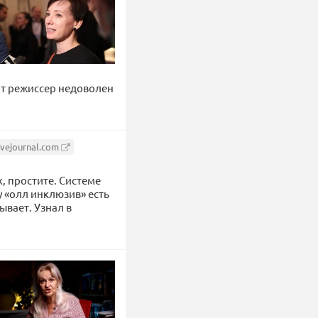
от режиссер недоволен
ivejournal.com
х, простите. Системе
у «олл инклюзив» есть
ывает. Узнал в