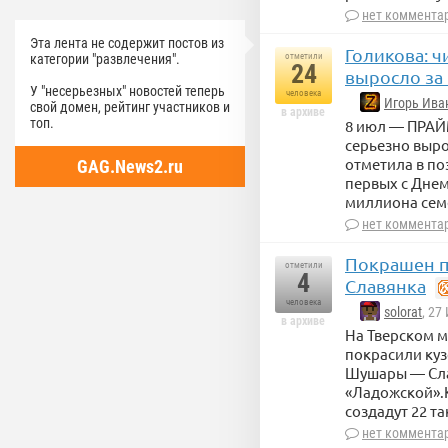
нет коммента
Эта лента не содержит постов из
Голикова: 
отметили
категории "развлечения".
24
выросло за 
У "несерьезных" новостей теперь
человека
Игорь Ива
свой домен, рейтинг участников и
в архиве
топ.
8 июл — ПРАЙМ
серьезно выро
отметила в п
GAG.News2.ru
первых с Днем
миллиона сем
нет коммента
Покрашен п
отметили
4
Славянка
человека
solorat
, 27
в архиве
На Тверском м
покрасили куз
Шушары — Сла
«Ладожской».К
создадут 22 т
нет коммента