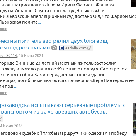
ьная «патриотка» из Львова Ирина Фарион. Фашизм
еду на Украине. Спустя полгода судебных тяжб и
ни Львовский апелляционный суд постановил, что Фарион мож
Львовская полите
...
риев
местный житель застрелил двух блогерш,
ся над россиянами
eadaily.com
нов 39114
, 15 Июня 2024
городе Винница 23-летний местный житель застрелил
ю жену и тяжело ранил ее 19-летнюю подругу. Сам стрелок
окончил с собой.Как утверждает местное издание
инница», погибшими являются стримерши «Вера Пантера» и ее 
ети под
...
риев
розаводска испытывают серьезные проблемы с
ранспортом из-за устаревших автобусов.
14 Июня 2024
рагодовой судебной тяжбы маршрутчики одержали победу