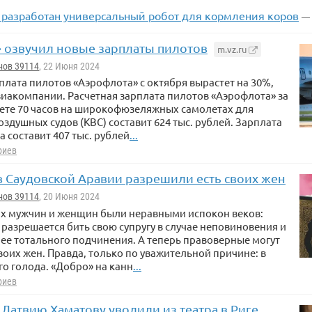
 разработан универсальный робот для кормления коров
— 
 озвучил новые зарплаты пилотов
m.vz.ru
нов 39114
, 22 Июня 2024
плата пилотов «Аэрофлота» с октября вырастет на 30%,
иакомпании. Расчетная зарплата пилотов «Аэрофлота» за
ете 70 часов на широкофюзеляжных самолетах для
здушных судов (КВС) составит 624 тыс. рублей. Зарплата
а составит 407 тыс. рублей
...
риев
 Саудовской Аравии разрешили есть своих жен
нов 39114
, 20 Июня 2024
их мужчин и женщин были неравными испокон веков:
разрешается бить свою супругу в случае неповиновения и
нее тотального подчинения. А теперь правоверные могут
воих жен. Правда, только по уважительной причине: в
го голода. «Добро» на канн
...
риев
Латвию Хаматову уволили из театра в Риге