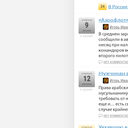
В России
24
«Аэрофлот»
отметили
9
Игорь Ива
человек
В среднем зар
в архиве
сообщили в ав
месяц при нал
командиров во
второго пилот
нет коммента
Мужчинам в
отметили
12
Игорь Ива
человека
Права арабск
в архиве
мусульманину 
требовать от 
еще и… есть с
случае крайне
нет коммента
Уехавшую в 
отметили