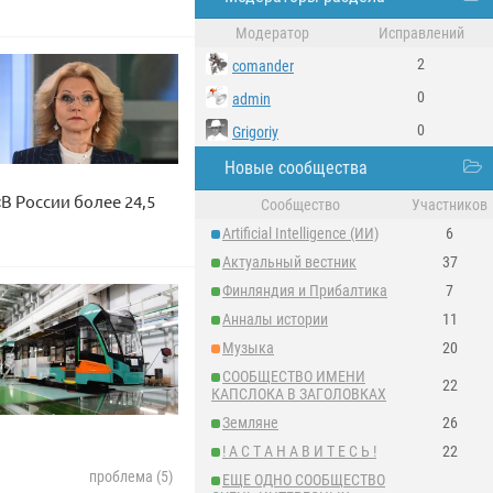
Модератор
Исправлений
2
comander
0
admin
0
Grigoriy
Новые сообщества
В России более 24,5
Сообщество
Участников
Artificial Intelligence (ИИ)
6
Актуальный вестник
37
Финляндия и Прибалтика
7
Анналы истории
11
Музыка
20
СООБЩЕСТВО ИМЕНИ
22
КАПСЛОКА В ЗАГОЛОВКАХ
Земляне
26
! А С Т А Н А В И Т Е С Ь !
22
проблема (5)
ЕЩЕ ОДНО СООБЩЕСТВО