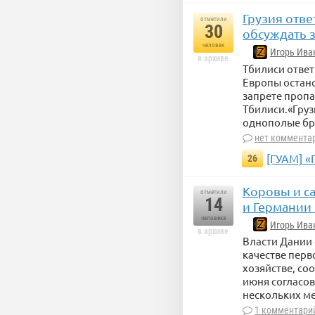
Грузия отве
отметили
30
обсуждать 
человек
Игорь Ива
в архиве
Тбилиси ответ
Европы остан
запрете пропа
Тбилиси.«Груз
однополые бра
нет коммента
[ГУАМ] «
26
Коровы и с
отметили
14
и Германии 
человека
Игорь Ива
в архиве
Власти Дании 
качестве перв
хозяйстве, со
июня согласов
нескольких м
1 комментари