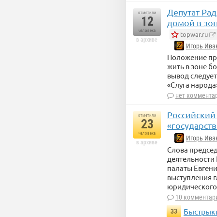
Депутат Рад
отметили
12
домой в зон
человека
topwar.ru
в архиве
Игорь Ива
Положение пр
жить в зоне б
вывод следует
«Слуга народа
нет коммента
Российский
отметили
23
«государст
человека
Игорь Ива
в архиве
Слова председ
деятельности 
палаты Евген
выступления 
юридического 
10 комментар
Быстрыки
33