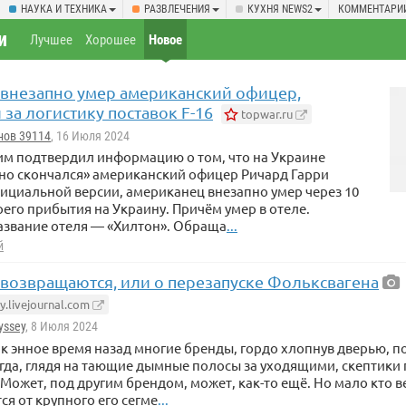
НАУКА И ТЕХНИКА
РАЗВЛЕЧЕНИЯ
КУХНЯ NEWS2
КОММЕНТАРИ
и
Лучшее
Хорошее
Новое
 внезапно умер американский офицер,
за логистику поставок F-16
topwar.ru
нов 39114
, 16 Июля 2024
им подтвердил информацию о том, что на Украине
но скончался» американский офицер Ричард Гарри
ициальной версии, американец внезапно умер через 10
оего прибытия на Украину. Причём умер в отеле.
азвание отеля — «Хилтон». Обраща
...
й
 возвращаются, или о перезапуске Фольксвагена
.livejournal.com
yssey
, 8 Июля 2024
ак энное время назад многие бренды, гордо хлопнув дверью, 
гда, глядя на тающие дымные полосы за уходящими, скептики
Может, под другим брендом, может, как-то ещё. Но мало кто в
ся от крупного его сегме
...