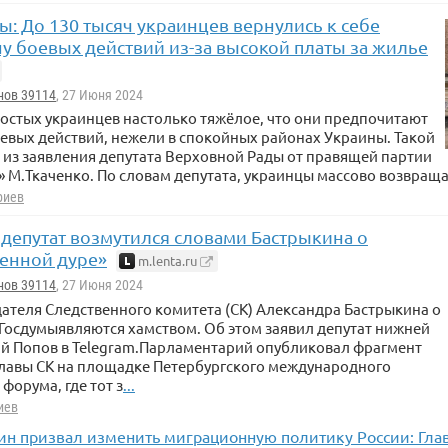
ы: До 130 тысяч украинцев вернулись к себе
у боевых действий из-за высокой платы за жилье
нов 39114
, 27 Июня 2024
остых украинцев настолько тяжёлое, что они предпочитают
оевых действий, нежели в спокойных районах Украины. Такой
 из заявления депутата Верховной Рады от правящей партии
» М.Ткаченко. По словам депутата, украинцы массово возвраща
риев
 депутат возмутился словами Бастрыкина о
венной дуре»
m.lenta.ru
нов 39114
, 27 Июня 2024
ателя Следственного комитета (СК) Александра Бастрыкина о
Госдумыявляются хамством. Об этом заявил депутат нижней
ий Попов в Telegram.Парламентарий опубликовал фрагмент
главы СК на площадке Петербургского международного
форума, где тот з
...
иев
н призвал изменить миграционную политику России: Глав