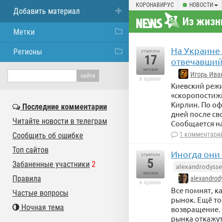
КОРОНАВИРУС
НОВОСТИ
Добавить материал
Из жизн
Метки
На Украине
Регионы
отметили
17
отвечавший 
человек
Игорь Ива
в архиве
Киевский реж
«скоропостиж
Кирлин. По оф
Последние комментарии
дней после св
Читайте новости в телеграм
Сообщается н
1 комментари
Сообщить об ошибке
Топ сайтов
Иногда они
отметили
5
Забаненные участники
2
alexandrodyssey
человек
Правила
alexandrod
в архиве
Все помнят, к
Частые вопросы
рынок. Ещё то
Ночная тема
возвращение. 
рынка откажут