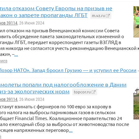
тила отказом Совету Европы на призыв не
закон о запрете пропаганды ЛГБТ
m.vz.ru
нов 39114
, 26 Июня 2024
ил отказом на призыв Венецианской комиссии Совета
овить обсуждение пакета законодательных изменений о
ганды ЛГБТ, передает корреспондент газеты ВЗГЛЯД в
ия никогда не согласится учесть рекомендацию Венецианской
ки», –
...
риев
Позор НАТО». Запад бросил Грузию — и уступил ее России
амолеты попали под налогообложение в Дании
из-за экологических норм
topcor.ru
нов 39114
, 26 Июня 2024
станут взимать с фермеров по 100 евро за корову в
ого налога на выбросы парниковых газов в сельском
общает Financial Times. Коалиционное правительство 24
ало ежегодный сбор за выбросы от животноводства после
есяцев напряженных переговор
...
й