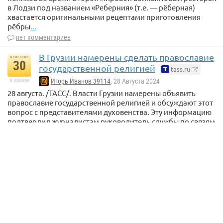
в Лодзи под названием «Реберния» (т.е. — рёберная)
хвастается оригинальными рецептами приготовления
рёбры
...
нет комментариев
В Грузии намерены сделать православие
отметили
30
государственной религией
tass.ru
в архиве
Игорь Иванов 39114
, 28 Августа 2024
28 августа. /ТАСС/. Власти Грузии намерены объявить
православие государственной религией и обсуждают этот
вопрос с представителями духовенства. Эту информацию
подтвердил журналистам руководитель службы по связям
с общественностью Патриархии Грузии Андриа
Джагмаидзе.Ранее оппозиционный телеканал «Фор
...
4 комментария
[ГУАМ] «Позор НАТО». Запад бросил Грузию — и
26
уступил ее России
— 29 Августа 2024
Украинка пожаловалась, что не прошла
отметили
11
контроль в Шереметьево из-за тату с
Будановым
glavny.tv
в архиве