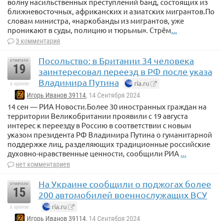
волну насильственных преступлений банд, состоящих из
ближневосточных, африканских и азиатских мигрантов.По
словам министра, «наркобанды из мигрантов, уже
проникают в суды, полицию и тюрьмы». Стрём
...
3 комментария
Посольство: в Британии 34 человека
отметили
19
заинтересовал переезд в РФ после указа
Владимира Путина
ria.ru
в архиве
Игорь Иванов 39114
, 14 Сентября 2024
14 сен — РИА Новости.Более 30 иностранных граждан на
территории Великобритании проявили с 19 августа
интерес к переезду в Россию в соответствии с новым
указом президента РФ Владимира Путина о гуманитарной
поддержке лиц, разделяющих традиционные российские
духовно-нравственные ценности, сообщили РИА
...
нет комментариев
На Украине сообщили о поджогах более
отметили
15
200 автомобилей военнослужащих ВСУ
ria.ru
в архиве
Игорь Иванов 39114
, 14 Сентября 2024