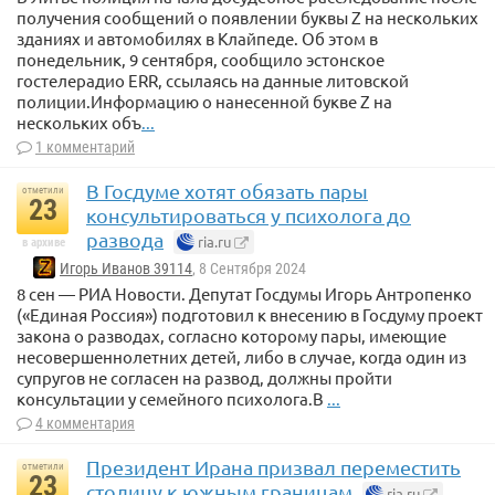
получения сообщений о появлении буквы Z на нескольких
зданиях и автомобилях в Клайпеде. Об этом в
понедельник, 9 сентября, сообщило эстонское
гостелерадио ERR, ссылаясь на данные литовской
полиции.Информацию о нанесенной букве Z на
нескольких объ
...
1 комментарий
В Госдуме хотят обязать пары
отметили
23
консультироваться у психолога до
развода
ria.ru
в архиве
Игорь Иванов 39114
, 8 Сентября 2024
8 сен — РИА Новости. Депутат Госдумы Игорь Антропенко
(«Единая Россия») подготовил к внесению в Госдуму проект
закона о разводах, согласно которому пары, имеющие
несовершеннолетних детей, либо в случае, когда один из
супругов не согласен на развод, должны пройти
консультации у семейного психолога.В
...
4 комментария
Президент Ирана призвал переместить
отметили
23
столицу к южным границам
ria.ru