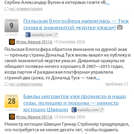
Сербии Александар Вулин в интервью газете «В
...
нет комментариев
Польская блогосфера напряглась — Туск
отметили
9
снова в знаменитой «куртке ужаса»!
eadaily.com
в архиве
Игорь Иванов 39114
, 15 Сентября 2024
Польская блогосфера обратила внимание на дурной знак
— премьер страны Дональд Туск вновь вышел на публику в
своей знаменитой «куртке ужаса». Диванные оракулы не
обещают полякам ничего хорошего.В 2007—2015 годах,
когда партия «Гражданская платформа» управляла
страной два срока, то Дональд Туск — такж
...
нет комментариев
проблема (1)
Банды мигрантов уже проникли в наши
отметили
28
суды, полицию и тюрьмы — министр
юстиции Швеции
eadaily.com
в архиве
Игорь Иванов 39114
, 15 Сентября 2024
Министр юстиции Швеции Гуннар Стрёммер предупредил,
что потребуется не менее десяти лет, чтобы подавить