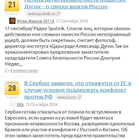
21
Дугин – о списке врагов России
radiosputnik.ru
в архиве
Игорь Иванов 39114
, 17 Сентября 2024
17 сентября/ Радио Sputnik. Список лиц, которые своими
действиями или словами нанесли России непоправимый
ущерб, должен быть секретным, считает философ,
директор института «Царьград» Александр Дугин.Так он
прокомментировал предложение заместителя
председателя Совета безопасности России Дмитрия
Медве
...
4 комментария
В Сербии заявили, что откажутся от ЕС в
отметили
28
случае условия поддержать конфликт
против РФ
news2.pro
в архиве
X86
, 15 Сентября 2024
Сербия готова отказаться от планов по вступлению в
Евросоюз, если одним из условий будет являться
признание независимости Косова, разрешение однополых
браков или участие в конфликте с Россией и Китаем. Об
этом заявил заместитель председателя правительства