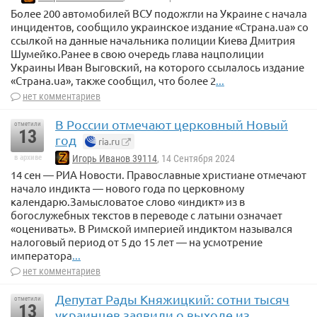
Более 200 автомобилей ВСУ подожгли на Украине с начала
инцидентов, сообщило украинское издание «Страна.ua» со
ссылкой на данные начальника полиции Киева Дмитрия
Шумейко.Ранее в свою очередь глава нацполиции
Украины Иван Выговский, на которого ссылалось издание
«Страна.ua», также сообщил, что более 2
...
нет комментариев
В России отмечают церковный Новый
отметили
13
год
ria.ru
в архиве
Игорь Иванов 39114
, 14 Сентября 2024
14 сен — РИА Новости. Православные христиане отмечают
начало индикта — нового года по церковному
календарю.Замысловатое слово «индикт» из в
богослужебных текстов в переводе с латыни означает
«оценивать». В Римской империей индиктом назывался
налоговый период от 5 до 15 лет — на усмотрение
императора
...
нет комментариев
Депутат Рады Княжицкий: сотни тысяч
отметили
13
украинцев заявили о выходе из