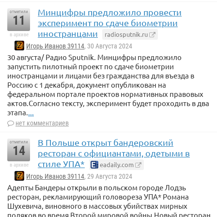
Минцифры предложило провести
отметили
11
эксперимент по сдаче биометрии
иностранцами
radiosputnik.ru
в архиве
Игорь Иванов 39114
, 30 Августа 2024
30 августа/ Радио Sputnik. Минцифры предложило
запустить пилотный проект по сдаче биометрии
иностранцами и лицами без гражданства для въезда в
Россию с 1 декабря, документ опубликован на
федеральном портале проектов нормативных правовых
актов.Согласно тексту, эксперимент будет проходить в два
этапа.
...
нет комментариев
В Польше открыт бандеровский
отметили
14
ресторан с официантами, одетыми в
стиле УПА*
eadaily.com
в архиве
Игорь Иванов 39114
, 29 Августа 2024
Адепты Бандеры открыли в польском городе Лодзь
ресторан, рекламирующий головореза УПА* Романа
Шухевича, виновного в массовых убийствах мирных
поляков во время Второй мировой войны.Новый ресторан