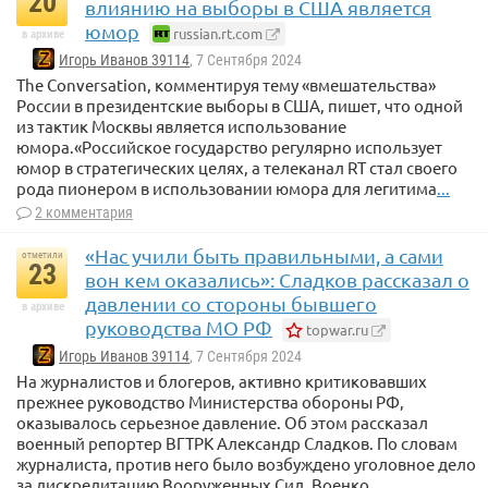
20
влиянию на выборы в США является
юмор
russian.rt.com
в архиве
Игорь Иванов 39114
, 7 Сентября 2024
The Conversation, комментируя тему «вмешательства»
России в президентские выборы в США, пишет, что одной
из тактик Москвы является использование
юмора.«Российское государство регулярно использует
юмор в стратегических целях, а телеканал RT стал своего
рода пионером в использовании юмора для легитима
...
2 комментария
«Нас учили быть правильными, а сами
отметили
23
вон кем оказались»: Сладков рассказал о
давлении со стороны бывшего
в архиве
руководства МО РФ
topwar.ru
Игорь Иванов 39114
, 7 Сентября 2024
На журналистов и блогеров, активно критиковавших
прежнее руководство Министерства обороны РФ,
оказывалось серьезное давление. Об этом рассказал
военный репортер ВГТРК Александр Сладков. По словам
журналиста, против него было возбуждено уголовное дело
за дискредитацию Вооруженных Сил. Военко
...