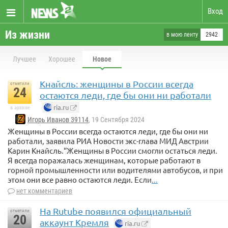
Вход
Из жизни
в мою ленту
2942
Лучшее
Хорошее
Новое
Кнайсль: женщины в России всегда
отметили
24
остаются леди, где бы они ни работали
ria.ru
в архиве
Игорь Иванов 39114
, 19 Сентября 2024
Женщины в России всегда остаются леди, где бы они ни
работали, заявила РИА Новости экс-глава МИД Австрии
Карин Кнайсль.“Женщины в России смогли остаться леди.
Я всегда поражалась женщинам, которые работают в
горной промышленности или водителями автобусов, и при
этом они все равно остаются леди. Если
...
нет комментариев
На Rutube появился официальный
отметили
20
аккаунт Кремля
ria.ru