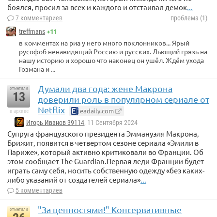
боялся, просил за всех и каждого и отстаивал демок
...
7 комментариев
проблема (1)
+11
treffmans
в комментах на риа у него много поклонников... Ярый
русофоб ненавидящий Россию и русских. Льющий грязь на
нашу историю и хорошо что наконец он ушёл. Ждём ухода
Гозмана и ...
Думали два года: жене Макрона
отметили
13
доверили роль в популярном сериале от
Netflix
eadaily.com
в архиве
Игорь Иванов 39114
, 11 Сентября 2024
Супруга французского президента Эммануэля Макрона,
Брижит, появится в четвертом сезоне сериала «Эмили в
Париже», который активно критиковали во Франции. Об
этом сообщает The Guardian.Первая леди Франции будет
играть саму себя, носить собственную одежду «без каких-
либо указаний от создателей сериала»
...
5 комментариев
"За ценностями!" Консервативные
отметили