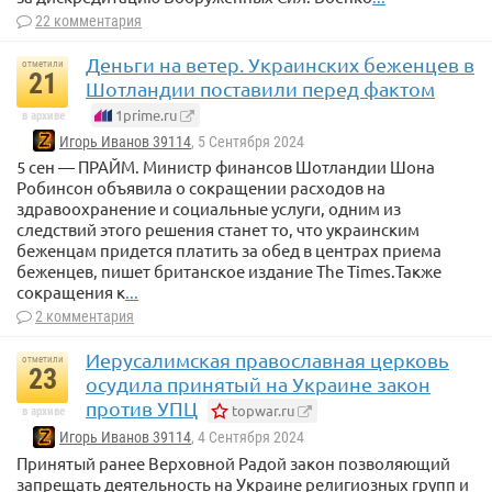
22 комментария
Деньги на ветер. Украинских беженцев в
отметили
21
Шотландии поставили перед фактом
1prime.ru
в архиве
Игорь Иванов 39114
, 5 Сентября 2024
5 сен — ПРАЙМ. Министр финансов Шотландии Шона
Робинсон объявила о сокращении расходов на
здравоохранение и социальные услуги, одним из
следствий этого решения станет то, что украинским
беженцам придется платить за обед в центрах приема
беженцев, пишет британское издание The Times.Также
сокращения к
...
2 комментария
Иерусалимская православная церковь
отметили
23
осудила принятый на Украине закон
против УПЦ
topwar.ru
в архиве
Игорь Иванов 39114
, 4 Сентября 2024
Принятый ранее Верховной Радой закон позволяющий
запрещать деятельность на Украине религиозных групп и