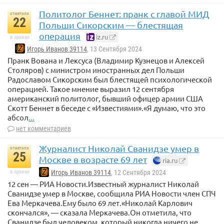
Политолог Беннет: пранк с главой МИД
отметили
22
Польши Сикорским — блестящая
операция
iz.ru
в архиве
Игорь Иванов 39114
, 13 Сентября 2024
Пранк Вована и Лексуса (Владимир Кузнецов и Алексей
Столяров) с министром иностранных дел Польши
Радославом Сикорским был блестящей психологической
операцией. Такое мнение выразил 12 сентября
американский политолог, бывший офицер армии США
Скотт Беннет в беседе с «Известиями».«Я думаю, что это
абсол
...
нет комментариев
Журналист Николай Сванидзе умер в
отметили
25
Москве в возрасте 69 лет
ria.ru
в архиве
Игорь Иванов 39114
, 12 Сентября 2024
12 сен — РИА Новости.Известный журналист Николай
Сванидзе умер в Москве, сообщила РИА Новости член СПЧ
Ева Меркачева.Ему было 69 лет.«Николай Карлович
скончался», — сказала Меркачева.Он отметила, что
Сванидзе был человеком, который никогда ничего не