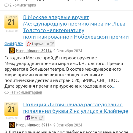
2 комментария
В Москве впервые вручат
отметили
21
Международную премию мира им.Льва
Толстого - альтернативу
в архиве
политизированной Нобелевской премии
«мира»
topwar.ru
Игорь Иванов 39114
, 9 Сентября 2024
Сегодня в Москве пройдёт первое вручение
Международной премии мира им.Л.Н.Толстого. Премия
вручается в Большом театре. В состав международного
жюри премии вошли видные общественники и
политические деятели из стран G20, БРИКС, СНГ, ШОС.
Дата вручения премии приурочена к годовщине со
...
нет комментариев
Полиция Литвы начала расследование
отметили
21
появления буквы Z на улицах в Клайпеде
iz.ru
в архиве
Игорь Иванов 39114
, 9 Сентября 2024
В Литве полиция начала досудебное расследование после