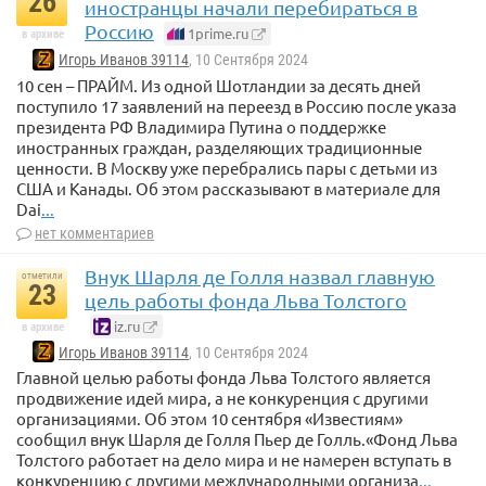
26
иностранцы начали перебираться в
Россию
1prime.ru
в архиве
Игорь Иванов 39114
, 10 Сентября 2024
10 сен – ПРАЙМ. Из одной Шотландии за десять дней
поступило 17 заявлений на переезд в Россию после указа
президента РФ Владимира Путина о поддержке
иностранных граждан, разделяющих традиционные
ценности. В Москву уже перебрались пары с детьми из
США и Канады. Об этом рассказывают в материале для
Dai
...
нет комментариев
Внук Шарля де Голля назвал главную
отметили
23
цель работы фонда Льва Толстого
iz.ru
в архиве
Игорь Иванов 39114
, 10 Сентября 2024
Главной целью работы фонда Льва Толстого является
продвижение идей мира, а не конкуренция с другими
организациями. Об этом 10 сентября «Известиям»
сообщил внук Шарля де Голля Пьер де Голль.«Фонд Льва
Толстого работает на дело мира и не намерен вступать в
конкуренцию с другими международными организа
...