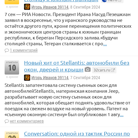
в архиве
Игорь Иванов 39114
, 8 Сентября 2024
7 сен — РИА Новости. Президент Ирана Масуд Пезешкиан
заявил в воскресенье, что у иранского руководства не
остаётся другого пути, кроме перемещения политических
и экономических центров страны к южным границам
республики, к берегам Персидского залива.«Будучи
столицей страны, Тегеран сталкивается с про
...
1 комментарий
Новый хит от Stellantis: автомобили без
отметили
10
окон, дверей и крыши
32cars.ru
в архиве
Игорь Иванов 39114
, 7 Сентября 2024
Stellantis запатентовала систему съемных окон для
автомобилейStellantis, материнская компания Jeep,
разрабатывает новую систему съемных окон для
автомобилей, которая обещает поднять удовольствие от
поездок на свежем воздухе на новый уровень. Патент на
«съемную оконную систему» был опубликован 1 авгу
...
нет комментариев
Conversation: одной из тактик России по
отметили