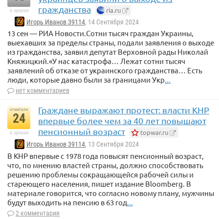
гражданства
ria.ru
в архиве
Игорь Иванов 39114
, 14 Сентября 2024
13 сен — РИА Новости.Сотни тысяч граждан Украины,
выехавших за пределы страны, подали заявления о выходе
из гражданства, заявил депутат Верховной рады Николай
Княжицкий.«У нас катастрофа… Лежат сотни тысяч
заявлений об отказе от украинского гражданства… Есть
люди, которые давно были за границами Укр
...
нет комментариев
Граждане выражают протест: власти КНР
отметили
24
впервые более чем за 40 лет повышают
пенсионный возраст
topwar.ru
в архиве
Игорь Иванов 39114
, 13 Сентября 2024
В КНР впервые с 1978 года повысят пенсионный возраст,
что, по мнению властей страны, должно способствовать
решению проблемы сокращающейся рабочей силы и
стареющего населения, пишет издание Bloomberg. В
материале говорится, что согласно новому плану, мужчины
будут выходить на пенсию в 63 год
...
2 комментария