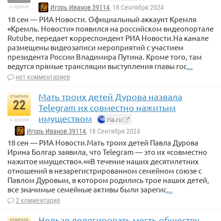
в архиве
Игорь Иванов 39114
, 18 Сентября 2024
18 сен — РИА Новости. Официальный аккаунт Кремля
«Кремль. Новости» появился на российском видеопортале
Rutube, передает корреспондент РИА Новости.На канале
размещены видеозаписи мероприятий с участием
президента России Владимира Путина. Кроме того, там
ведутся прямые трансляции выступления главы гос
...
нет комментариев
Мать троих детей Дурова назвала
отметили
22
Telegram их совместно нажитым
имуществом
ria.ru
в архиве
Игорь Иванов 39114
, 18 Сентября 2024
18 сен — РИА Новости.Мать троих детей Павла Дурова
Ирина Болгар заявила, что Telegram — это их «совместно
нажитое имущество».««В течение наших десятилетних
отношений в незарегистрированном семейном союзе с
Павлом Дуровым, в котором родились трое наших детей,
все значимые семейные активы были зарегис
...
2 комментария
Нельзя делегировать месть обществу.
отметили