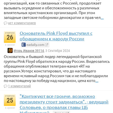
организаций, как-то связанных с Россией, продолжает
вызывать осуждение и обеспокоенность у различных
влиятельных христианских организаций. При этом
западные светские поборники демократии и прав чел
...
нет комментариев
Основатель Pink Floyd выступил с
отметили
26
обращением к народу России
eadaily.com
в архиве
Игорь Иванов 39114
, 3 Сентября 2024
Основатель и бывший лидер легендарной британской
группы Pink Floyd обратился к народу России. Видеозапись
обращения опубликовал телеграм-канал «RT на
русском».Уотерс констатировал, что до настоящего
времени «славный народ России» так и не поблагодарили
по-настоящему за победу над нацизмом, цена кото
...
1 комментарий
"Критикуют все громче, возможно
отметили
25
президенту стоит задуматься", - ведущий
Соловьев, о провалах главы ЦБ
в архиве
Набиуллиной.