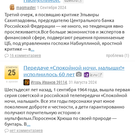
dzen.ru
magmaster
, 1 Сентября 2024
Третий очерк, я посвящаю критике Эльвиры
Сахипзадовны, председателю Центрального банка
Российской Федерации — не много, но тенденция явно
прослеживается.Все больше экономистов и экспертов в
финансовой сфере, подвергают решения принимаемые
ЦБ, под управлением госпожи Набиуллиной, яростной
критике — в
...
16 комментариев
проблема (1)
Передаче «Спокойной ночи, малыши!»
отметили
25
исполнилось 60 лет
iz.ru
в архиве
Игорь Иванов 39114
, 31 Августа 2024
Шестьдесят лет назад, 1 сентября 1964 года, вышла первая
серия советской и российской телепередачи «Спокойной
ночи, малыши!». Все эти годы персонажи учат юное
поколение доброте и честности, а дети гарантированно
получают поучительную историю и
мультфильм.Поросенок Хрюша по своей природе —
бунтарь. В
...
нет комментариев