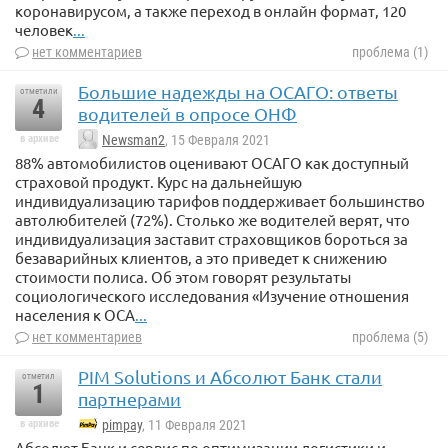
коронавирусом, а также переход в онлайн формат, 120
человек
...
нет комментариев
проблема (1)
Большие надежды на ОСАГО: ответы
отметили
4
водителей в опросе ОНФ
в архиве
Newsman2
, 15 Февраля 2021
88% автомобилистов оценивают ОСАГО как доступный
страховой продукт. Курс на дальнейшую
индивидуализацию тарифов поддерживает большинство
автолюбителей (72%). Столько же водителей верят, что
индивидуализация заставит страховщиков бороться за
безаварийных клиентов, а это приведет к снижению
стоимости полиса. Об этом говорят результаты
социологического исследования «Изучение отношения
населения к ОСА
...
нет комментариев
проблема (5)
PIM Solutions и Абсолют Банк стали
отметил
1
партнерами
в архиве
pimpay
, 11 Февраля 2021
Абсолют Банк и сервис по оптимизации логистики и