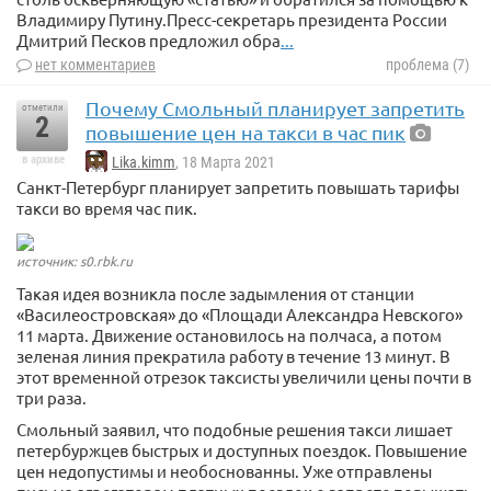
Владимиру Путину.Пресс-секретарь президента России
Дмитрий Песков предложил обра
...
нет комментариев
проблема (7)
Почему Смольный планирует запретить
отметили
2
повышение цен на такси в час пик
в архиве
Lika.kimm
, 18 Марта 2021
Санкт-Петербург планирует запретить повышать тарифы
такси во время час пик.
источник: s0.rbk.ru
Такая идея возникла после задымления от станции
«Василеостровская» до «Площади Александра Невского»
11 марта. Движение остановилось на полчаса, а потом
зеленая линия прекратила работу в течение 13 минут. В
этот временной отрезок таксисты увеличили цены почти в
три раза.
Смольный заявил, что подобные решения такси лишает
петербуржцев быстрых и доступных поездок. Повышение
цен недопустимы и необоснованны. Уже отправлены