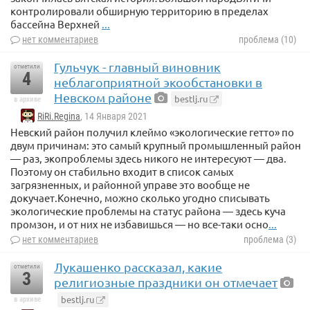
контролировали обширную территорию в пределах
бассейна Верхней
...
нет комментариев
проблема (10)
Гульчук - главный виновник
отметили
4
неблагоприятной экообстановки в
Невском районе
bestlj.ru
в архиве
RiRi.Regina
, 14 Января 2021
Невский район получил клеймо «экологические гетто» по
двум причинам: это самый крупный промышленный район
— раз, экопроблемы здесь никого не интересуют — два.
Поэтому он стабильно входит в список самых
загрязненных, и районной управе это вообще не
докучает.Конечно, можно сколько угодно списывать
экологические проблемы на статус района — здесь куча
промзон, и от них не избавишься — но все-таки осно
...
нет комментариев
проблема (3)
Лукашенко рассказал, какие
отметили
3
религиозные праздники он отмечает
bestlj.ru
в архиве