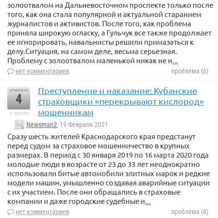
золоотвалом на Дальневосточном проспекте только после
того, как она стала популярной и актуальной старанием
журналистов и активистов. После того, как проблема
приняла широкую огласку, а Гульчук все также продолжает
ее игнорировать, навальнисты решили примазаться к
делу.Ситуация, на самом деле, весьма серьезная.
Проблему с золоотвалом маленькой никак не н
...
нет комментариев
проблема (6)
Преступление и наказание: Кубанские
отметили
4
страховщики «перекрывают кислород»
мошенникам
в архиве
Newsman2
, 19 Февраля 2021
Сразу шесть жителей Краснодарского края предстанут
перед судом за страховое мошенничество в крупных
размерах. В период с 30 января 2019 по 16 марта 2020 года
молодые люди в возрасте от 23 до 33 лет неоднократно
использовали битые автомобили элитных марок и редкие
модели машин, умышленно создавая аварийные ситуации
с их участием. После они обращались в страховые
компании и даже городские судебные и
...
нет комментариев
проблема (4)