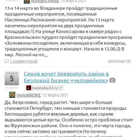
в архиве
rezonans.media
, 14 Марта 2021
13 и 14 марта во Владимире пройдут традиционные
праздничные мероприятия, посвященные
Масленице.Расписание мероприятий. На 13 марта
намечены мероприятия на двух праздничных
площадках:1) На улице Комиссарова в сквере рядом с
Красносельским прудом пройдет праздничная программа
«Золовкины посиделки», включающая в себя конкурсы,
традиционные угощения и концерт. Начало в 12.00.2) В
мкр. Лесной на пл
...
1 комментарий
проблема (6)
Серов хочет превратить район в
отметили
5
безликий бизнес-«человейник»
balalaika24.ru
в архиве
ImejuMNENIE
, 12 Марта 2021
Да, безусловно, город растет. Чем шире и больше
становится Петербург, тем меньше становится природы.
Беспощадно рубятся вековые деревья, как сорняк
вырываются целые кусты. Особенно остро проблема стоит
во Фрунзенском районе. Оно и понятно, это черта города,
и она сейчас активно застраивается.Но почему
администрации района не позаботиться об экологии?