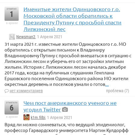
Именитые жители Одинцовского г.о.
отметил
1
Московской области обратились к
Президенту Путину с просьбой спасти
в архиве
Липкинский лес
Newsman2
, 1 Апреля 2021
31 марта 2021 г. известные жители Одинцовского г.о. МО
обратились с открытым письмом к Владимиру
Владимировичу Путину с просьбой вмешаться в ситуацию с
Липкинским лесом и уберечь его от застройки элитным
жильем. История с Липкинским лесом началась декабре
2017 года, когда на публичных слушаниях Генплана
Ершовского поселения Одинцовского района МО жители
окрестных деревень и поселков узнали о готов
...
нет комментариев
проблема (7)
Чем пост американского ученого не
отметили
6
угодил Twitter
в архиве
k1m.filbi
, 1 Апреля 2021
Вряд ли можно сомневаться, что ведущий эпидемиолог,
профессор Гарвардского университета Мартин Кулдорфф