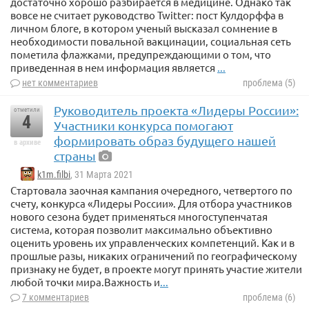
достаточно хорошо разбирается в медицине. Однако так
вовсе не считает руководство Twitter: пост Кулдорффа в
личном блоге, в котором ученый высказал сомнение в
необходимости повальной вакцинации, социальная сеть
пометила флажками, предупреждающими о том, что
приведенная в нем информация является
...
нет комментариев
проблема (5)
Руководитель проекта «Лидеры России»:
отметили
4
Участники конкурса помогают
формировать образ будущего нашей
в архиве
страны
k1m.filbi
, 31 Марта 2021
Стартовала заочная кампания очередного, четвертого по
счету, конкурса «Лидеры России». Для отбора участников
нового сезона будет применяться многоступенчатая
система, которая позволит максимально объективно
оценить уровень их управленческих компетенций. Как и в
прошлые разы, никаких ограничений по географическому
признаку не будет, в проекте могут принять участие жители
любой точки мира.Важность и
...
7 комментариев
проблема (6)