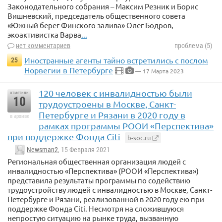
Законодательного собрания – Максим Резник и Борис
Вишневский, председатель общественного совета
«Южный берег Финского залива» Олег Бодров,
экоактивистка Варва
...
нет комментариев
проблема (5)
Иностранные агенты тайно встретились с послом
25
Норвегии в Петербурге
— 17 Марта 2023
120 человек с инвалидностью были
отметили
10
трудоустроены в Москве, Санкт-
Петербурге и Рязани в 2020 году в
в архиве
рамках программы РООИ «Перспектива»
при поддержке Фонда Citi
b-soc.ru
Newsman2
, 15 Февраля 2021
Региональная общественная организация людей с
инвалидностью «Перспектива» (РООИ «Перспектива»)
представила результаты программы по содействию
трудоустройству людей с инвалидностью в Москве, Санкт-
Петербурге и Рязани, реализованной в 2020 году ею при
поддержке Фонда Citi. Несмотря на сложившуюся
непростую ситуацию на рынке труда, вызванную