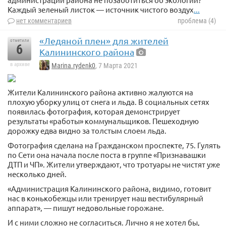
Каждый зеленый листок — источник чистого воздух
...
нет комментариев
проблема (4)
«Ледяной плен» для жителей
отметили
6
Калининского района
в архиве
Marina.rydenk0
, 7 Марта 2021
Жители Калининского района активно жалуются на
плохую уборку улиц от снега и льда. В социальных сетях
появилась фотография, которая демонстрирует
результаты «работы» коммунальщиков. Пешеходную
дорожку едва видно за толстым слоем льда.
Фотография сделана на Гражданском проспекте, 75. Гулять
по Сети она начала после поста в группе «Признавашки
ДТП и ЧП». Жители утверждают, что тротуары не чистят уже
несколько дней.
«Администрация Калининского района, видимо, готовит
нас в конькобежцы или тренирует наш вестибулярный
аппарат», — пишут недовольные горожане.
И с ними сложно не согласиться. Лично я не хотел бы,