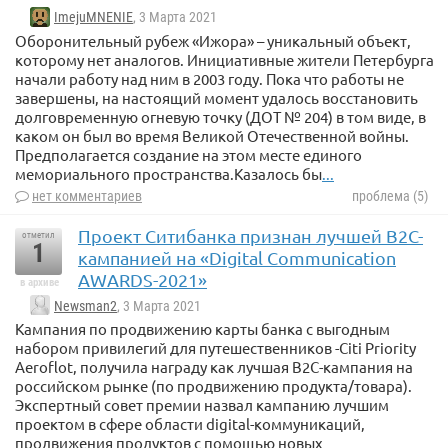
ImejuMNENIE
, 3 Марта 2021
Оборонительный рубеж «Ижора» – уникальный объект,
которому нет аналогов. Инициативные жители Петербурга
начали работу над ним в 2003 году. Пока что работы не
завершены, на настоящий момент удалось восстановить
долговременную огневую точку (ДОТ № 204) в том виде, в
каком он был во время Великой Отечественной войны.
Предполагается создание на этом месте единого
мемориального пространства.Казалось бы
...
нет комментариев
проблема (5)
Проект Ситибанка признан лучшей B2C-
отметил
1
кампанией на «Digital Communication
AWARDS-2021»
в архиве
Newsman2
, 3 Марта 2021
Кампания по продвижению карты банка с выгодным
набором привилегий для путешественников -Citi Priority
Aeroflot, получила награду как лучшая B2С-кампания на
российском рынке (по продвижению продукта/товара).
Экспертный совет премии назвал кампанию лучшим
проектом в сфере области digital-коммуникаций,
продвижения продуктов с помощью новых