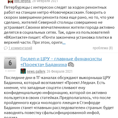
RiRi.Regina
, 28 Февраля 2021
Петербуржцы с интересом следят за ходом ремонтных
работ на станции метро «Новочеркасская». Говорить о
скором завершении ремонта пока еще рано, но то, что уже
сделано, жителей Северной столицы совершенно не
устраивает.Своими впечатлениями жители города активно
делятся в социальных сетях. Так, один из пользователей
«ВКонтакте» пишет: «Почти закончена установка плитки в
верхней части. При этом, ориги
...
1 комментарий
проблема (8)
Госдеп и ЦРУ – главные финансисты
отметили
6
«Проекта» Баданина
2
в архиве
news.gallery
, 26 Февраля 2021
Последние дни в ТГ-каналах обсуждают выкормыша ЦРУ
Баданина, который возглавляет «Проект.Медиа». Есть
мнение, что западные соцсети сливают ему
конфиденциальную информацию, которой он активно
пользуется в своих статейках.Предполагалось, что после
пройденного курса «молодого лжеца» в Стэнфорде
Баданин станет «главным расследователем страны»: будет
наводнять повестку сфальсифицированной инфой,
подава
...