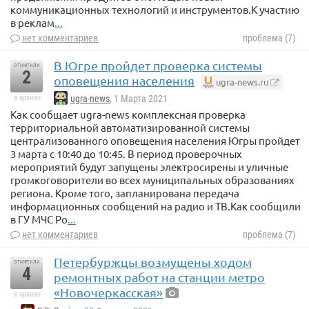
коммуникационных технологий и инструментов.К участию
в реклам
...
нет комментариев
проблема (7)
В Югре пройдет проверка системы
отметили
2
оповещения населения
ugra-news.ru
в архиве
ugra-news
, 1 Марта 2021
Как сообщает ugra-news комплексная проверка
территориальной автоматизированной системы
централизованного оповещения населения Югры пройдет
3 марта с 10:40 до 10:45. В период проверочных
мероприятий будут запущены электросирены и уличные
громкоговорители во всех муниципальных образованиях
региона. Кроме того, запланирована передача
информационных сообщений на радио и ТВ.Как сообщили
в ГУ МЧС Ро
...
нет комментариев
проблема (7)
Петербуржцы возмущены ходом
отметили
4
ремонтных работ на станции метро
«Новочеркасская»
в архиве