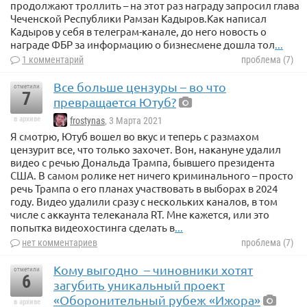
продолжают троллить – на этот раз награду запросил глава
Чеченской Республики Рамзан Кадыров.Как написал
Кадыров у себя в телеграм-канале, до него новость о
награде ФБР за информацию о бизнесмене дошла тол
...
1 комментарий
проблема (7)
Все больше цензуры – во что
отметили
7
превращается Ютуб?
в архиве
frostynas
, 3 Марта 2021
Я смотрю, Ютуб вошел во вкус и теперь с размахом
цензурит все, что только захочет. Вон, накануне удалил
видео с речью Дональда Трампа, бывшего президента
США. В самом ролике нет ничего криминального – просто
речь Трампа о его планах участвовать в выборах в 2024
году. Видео удалили сразу с нескольких каналов, в том
числе с аккаунта телеканала RT. Мне кажется, или это
попытка видеохостинга сделать в
...
нет комментариев
проблема (7)
Кому выгодно ­ ­– чиновники хотят
отметили
6
загубить уникальный проект
«Оборонительный рубеж «Ижора»
в архиве