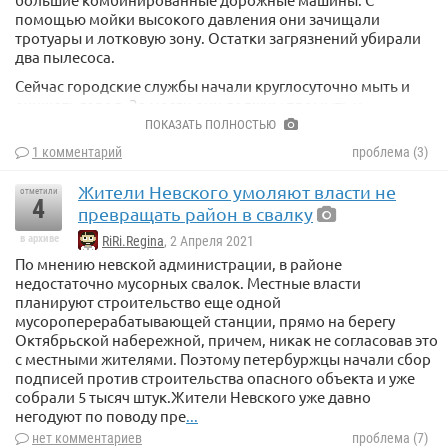
помощью мойки высокого давления они зачищали
тротуары и лотковую зону. Остатки загрязнений убирали
два пылесоса.
Сейчас городские службы начали круглосуточно мыть и
очищать город. За месяц они должны промыть и
покрасить свыше 15 тысяч урн, почистить более трех тысяч
ПОКАЗАТЬ ПОЛНОСТЬЮ
остановок, а также отмыть более 470 тысяч квадратных
1 комментарий
проблема (3)
метров дорожных ограждений.
Жители Невского умоляют власти не
отметили
4
превращать район в свалку
в архиве
RiRi.Regina
, 2 Апреля 2021
По мнению невской администрации, в районе
недостаточно мусорных свалок. Местные власти
планируют строительство еще одной
мусороперерабатывающей станции, прямо на берегу
Октябрьской набережной, причем, никак не согласовав это
с местными жителями. Поэтому петербуржцы начали сбор
подписей против строительства опасного объекта и уже
собрали 5 тысяч штук.Жители Невского уже давно
негодуют по поводу пре
...
нет комментариев
проблема (7)