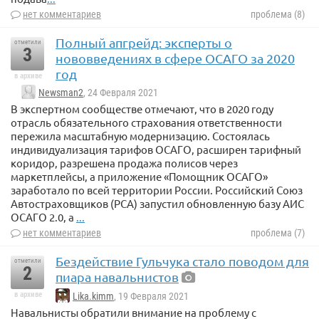
нет комментариев
проблема (8)
Полный апгрейд: эксперты о
отметили
3
нововведениях в сфере ОСАГО за 2020
год
в архиве
Newsman2
, 24 Февраля 2021
В экспертном сообществе отмечают, что в 2020 году
отрасль обязательного страхования ответственности
пережила масштабную модернизацию. Состоялась
индивидуализация тарифов ОСАГО, расширен тарифный
коридор, разрешена продажа полисов через
маркетплейсы, а приложение «Помощник ОСАГО»
заработало по всей территории России. Российский Союз
Автостраховщиков (РСА) запустил обновленную базу АИС
ОСАГО 2.0, а
...
нет комментариев
проблема (7)
Бездействие Гульчука стало поводом для
отметили
2
пиара навальнистов
в архиве
Lika.kimm
, 19 Февраля 2021
Навальнисты обратили внимание на проблему с