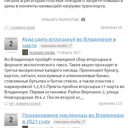
письма агрегаторам платных поездок о запрете повышать
цены в моменты наивысшей нагрузки транспорта.
Петербуржцы полностью солидарны с решением
Смольного, поэтому ожидаем адекватных цен такси.
ПОКАЗАТЬ ПОЛНОСТЬЮ
1 комментарий
проблема (9)
Куда сдать вторсырьё во Владимире в
отметили
2
марте
rezonans.media
в архиве
rezonans.media
, 15 Марта 2021
Во Владимире пройдёт очередной сбор вторсырья в
формате экологического такси. Такие акции проходят в
третье воскресенье каждого месяца. Принимают бумагу,
картон, металл, консервные и алюминиевые банки,
стеклянные бутылки и битое стекло, а также пластик с
маркировкой 1,2,4,5.Пункты приёма вторсырья 21 марта во
Владимире: Первая остановка: Район Веризино 2, улица
Новгородская 39 к.2. После второй ос
...
нет комментариев
проблема (12)
Празднование масленицы во Владимире
отметили
2
в 2021 году
rezonans.media