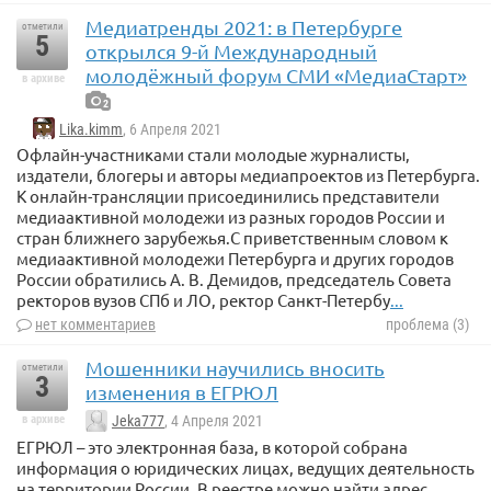
Медиатренды 2021: в Петербурге
отметили
5
открылся 9-й Международный
молодёжный форум СМИ «МедиаСтарт»
в архиве
2
Lika.kimm
, 6 Апреля 2021
Офлайн-участниками стали молодые журналисты,
издатели, блогеры и авторы медиапроектов из Петербурга.
К онлайн-трансляции присоединились представители
медиаактивной молодежи из разных городов России и
стран ближнего зарубежья.С приветственным словом к
медиаактивной молодежи Петербурга и других городов
России обратились А. В. Демидов, председатель Совета
ректоров вузов СПб и ЛО, ректор Санкт-Петербу
...
нет комментариев
проблема (3)
Мошенники научились вносить
отметили
3
изменения в ЕГРЮЛ
в архиве
Jeka777
, 4 Апреля 2021
ЕГРЮЛ – это электронная база, в которой собрана
информация о юридических лицах, ведущих деятельность
на территории России. В реестре можно найти адрес