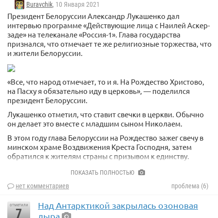
Buravchik
, 10 Января 2021
Президент Белоруссии Александр Лукашенко дал
интервью программе «Действующие лица с Наилей Аскер-
заде» на телеканале «Россия-1». Глава государства
признался, что отмечает те же религиозные торжества, что
и жители Белоруссии.
«Все, что народ отмечает, то и я. На Рождество Христово,
на Пасху я обязательно иду в церковь», — поделился
президент Белоруссии.
Лукашенко отметил, что ставит свечки в церкви. Обычно
он делает это вместе с младшим сыном Николаем.
В этом году глава Белоруссии на Рождество зажег свечу в
минском храме Воздвижения Креста Господня, затем
обратился к жителям страны с призывом к единству.
smotrim.ru/video/2256697
ПОКАЗАТЬ ПОЛНОСТЬЮ
нет комментариев
проблема (6)
Над Антарктикой закрылась озоновая
отметили
7
дыра