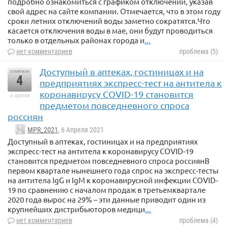
подробно ознакомиться с графиком отключений, указав
свой адрес на сайте компании. Отмечается, что в этом году
сроки летних отключений воды заметно сократятся.Что
касается отключения воды в мае, они будут проводиться
только в отдельных районах города и
...
нет комментариев
проблема (5)
Доступный в аптеках, гостиницах и на
отметили
4
предприятиях экспресс-тест на антитела к
коронавирусу COVID-19 становится
в архиве
предметом повседневного спроса
россиян
MPR_2021
, 6 Апреля 2021
Доступный в аптеках, гостиницах и на предприятиях
экспресс-тест на антитела к коронавирусу COVID-19
становится предметом повседневного спроса россиянВ
первом квартале нынешнего года спрос на экспресс-тесты
на антитела IgG и IgM к коронавирусной инфекции COVID-
19 по сравнению с началом продаж в третьемквартале
2020 года вырос на 29% – эти данные приводит один из
крупнейших дистрибьюторов медици
...
нет комментариев
проблема (4)