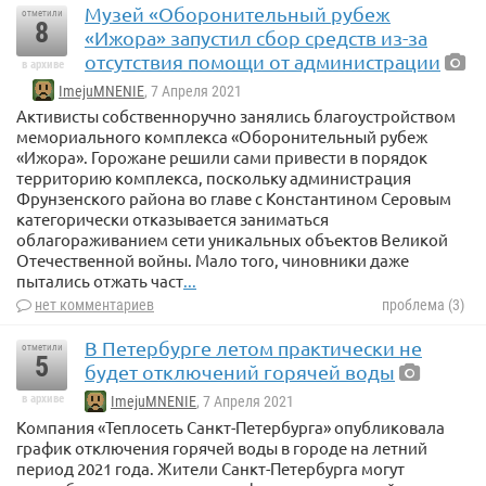
Музей «Оборонительный рубеж
отметили
8
«Ижора» запустил сбор средств из-за
отсутствия помощи от администрации
в архиве
ImejuMNENIE
, 7 Апреля 2021
Активисты собственноручно занялись благоустройством
мемориального комплекса «Оборонительный рубеж
«Ижора». Горожане решили сами привести в порядок
территорию комплекса, поскольку администрация
Фрунзенского района во главе с Константином Серовым
категорически отказывается заниматься
облагораживанием сети уникальных объектов Великой
Отечественной войны. Мало того, чиновники даже
пытались отжать част
...
нет комментариев
проблема (3)
В Петербурге летом практически не
отметили
5
будет отключений горячей воды
в архиве
ImejuMNENIE
, 7 Апреля 2021
Компания «Теплосеть Санкт-Петербурга» опубликовала
график отключения горячей воды в городе на летний
период 2021 года. Жители Санкт-Петербурга могут