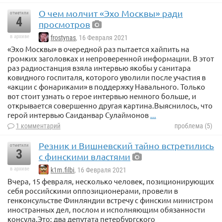
О чем молчит «Эхо Москвы» ради
отметили
4
просмотров
в архиве
frostynas
, 16 Февраля 2021
«Эхо Москвы» в очередной раз пытается хайпить на
громких заголовках и непроверенной информации. В этот
раз радиостанция взяла интервью якобы у санитара
ковидного госпиталя, которого уволили после участия в
«акции с фонариками» в поддержку Навального. Только
вот стоит узнать о герое интервью немного больше, и
открывается совершенно другая картина.Выяснилось, что
герой интервью Саиданвар Сулаймонов
...
1 комментарий
проблема (5)
Резник и Вишневский тайно встретились
отметили
3
с финскими властями
в архиве
k1m.filbi
, 16 Февраля 2021
Вчера, 15 февраля, несколько человек, позиционирующих
себя российскими оппозиционерами, провели в
генконсульстве Финляндии встречу с финским министром
иностранных дел, послом и исполняющим обязанности
консула.Это: два депутата петербургского