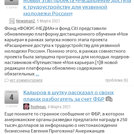
к трудоустройству для уязвимой
в архиве
молодежи России»
Newsman2
, 5 Марта 2021
Фонд «ФОКУС-МЕДИА» и фонд Citi представили
обновленную платформу дистанционного обучения «Моя
карьера» в рамках запуска нового этапа проекта
«Расширение доступа к трудоустройству для уязвимой
молодежи России». Помимо этого, в рамках совместного
проекта была запущена программа для молодых лидеров-
наставников «Путешествие «Моя карьера».[1]В новой
редакции платформы обновлено содержание
обязательных
...
нет комментариев
проблема (6)
Кадыров в шутку рассказал о своих
отметили
4
планах разбогатеть за счет ФБР
2
в архиве
frostynas
, 4 Марта 2021
Еще помните то странное сообщение от ФБР, в котором
американские органы разведки предлагали награду в 250
тысяч долларов за информацию о местонахождении
бизнесмена Евгения Пригожина? Американцев