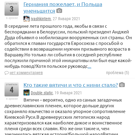
Германия пожелает, и Польша
отметили
3
уменьшится
в архиве
ivashkintem
, 27 Января 2021
В середине лета прошлого года, якобы в связи с
беспорядками в Белоруссии, польский президент Анджей
Дуда объявил о мобилизации вооруженных сил страны. Он
обратился к главам государств Евросоюза с просьбой о
содействии в возвращении мужчин призывного возраста в
Варшаву.Но только ли события в соседней республике
послужили причиной этой инициативы или был еще какой-
нибудь повод?Хотя польское руководс
...
нет комментариев
проблема (5)
Кто такие вятичи и что с ними стало?
отметили
4
Double.static
, 19 Января 2021
в архиве
Вятичи – вероятно, одно из самых загадочных
древнеславянских племен, которое дольше других
сохраняло язычество и оказало упорное сопротивление
Киевской Руси.В древнерусских летописях народ
характеризовался как наиболее дикое и воинственное
племя среди всех славян. Кто же они такие и, чем
закончилась вятская история?Большой народВятичи