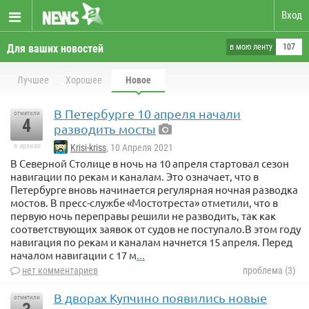
Вход
Для ваших новостей
в мою ленту
107
Лучшее
Хорошее
Новое
В Петербурге 10 апреля начали
отметили
4
разводить мосты
в архиве
Krisi-kriss
, 10 Апреля 2021
В Северной Столице в ночь на 10 апреля стартовал сезон
навигации по рекам и каналам. Это означает, что в
Петербурге вновь начинается регулярная ночная разводка
мостов. В пресс-службе «Мостотреста» отметили, что в
первую ночь переправы решили не разводить, так как
соответствующих заявок от судов не поступало.В этом году
навигация по рекам и каналам начнется 15 апреля. Перед
началом навигации с 17 м
...
нет комментариев
проблема (3)
В дворах Купчино появились новые
отметили