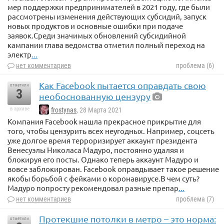
мер поддержки предпринимателей в 2021 году, где были
рассмотрены изменения действующих субсидий, запуск
новых продуктов и основные ошибки при подаче
заявок.Среди значимых обновлений субсидийной
кампании глава ведомства отметил полный переход на
электр
...
нет комментариев
проблема (6)
Как Facebook пытается оправдать свою
отметили
3
необоснованную цензуру
в архиве
frostynas
, 28 Марта 2021
Компания Facebook нашла прекрасное прикрытие для
того, чтобы цензурить всех неугодных. Например, соцсеть
уже долгое время терроризирует аккаунт президента
Венесуэлы Николаса Мадуро, постоянно удаляя и
блокируя его посты. Однако теперь аккаунт Мадуро и
вовсе заблокирован. Facebook оправдывает такое решение
якобы борьбой с фейками о коронавирусе.В чем суть?
Мадуро попросту рекомендовал разные препар
...
нет комментариев
проблема (7)
Протекшие потолки в метро – это норма:
отметили