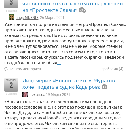
3
чиновники отмазываются от нарушений
на «Проспекте Славы»
в архиве
2
ImejuMNENIE
, 26 Марта 2021
Уже третий год подряд на станции метро «Проспект Славы»
протекают потолки, однако местные власти не спешат
заниматься ремонтом. По их словам, «незначительные
проявления» в подземных сооружениях в пределе нормы,
и не о чем тут волноваться. Тем не менее, мокрые стены и
отслаивающиеся потолки – это совсем не то, что хотят
видеть пассажиры, спускаясь под землю.Тряпки и ведерки
с водой давно стали обыд
...
нет комментариев
проблема (4)
Лицемерие «Новой Газеты»: Муратов
отметили
2
хочет подать в суд на Кадырова
в архиве
frostynas
, 19 Марта 2021
«Новая газета» в начале недели выкатила очередное
псевдорасследование, на этот раз посвященное пыткам в
Чечне. Да-да, та самая борьба против чеченских властей,
которую редакция «Новой» ведет аж с середины 90-х, все
еще продолжается. Чеченский спецназ не стал терпеть
столь оскверняющую «статью» и обратился за помощью к