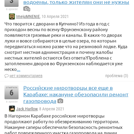
3
водоемы, только жителям они не нужны
в архиве
3
ImejuMNENIE
, 10 Апреля 2021
Что творится с дворами в Купчино? Из года в год с
приходом весны по всему Фрунзенскому району
появляются грязевые реки и каналы. В каких-то дворах
лужи и вовсе собираются в целые озера, по которым
передвигаться можно разве что на резиновой лодке. Куда
смотрит местная администрация и почему жалобы
местных жителей остаются без ответа?Проблема с
затоплением дворов во Фрунзенском наблюдается уже
неско
...
нет комментариев
проблема (3)
Российские миротворцы все еще в
отметили
6
Карабахе: накануне обезопасили ремонт
газопровода
в архиве
Jack.Harllow
, 8 Апреля 2021
В Нагорном Карабахе российские миротворцы
продолжают работу по обезвреживанию территории.
Накануне саперы обеспечили безопасность ремонтных
работ поврежденного участка газопровода на линии