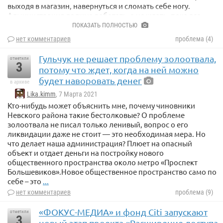
выходя в магазин, навернуться и сломать себе ногу.
Администрация должна работать, а не ждать, пока все
само растает.
ПОКАЗАТЬ ПОЛНОСТЬЮ
Сейчас в Питере метель, но она была предсказуемой.
нет комментариев
проблема (4)
Погодные условия не должны становиться препятствием
Гульчук не решает проблему золоотвала,
для уборки улиц. С гололедицей надо бороться.
отметили
3
потому что ждет, когда на ней можно
будет наворовать денег
в архиве
Lika.kimm
, 7 Марта 2021
Кто-нибудь может объяснить мне, почему чиновники
Невского района такие бестолковые? О проблеме
золоотвала не писал только ленивый, вопрос о его
ликвидации даже не стоит — это необходимая мера. Но
что делает наша администрация? Плюет на опасный
объект и отдает деньги на постройку нового
общественного пространства около метро «Проспект
Большевиков».Новое общественное пространство само по
себе – это
...
нет комментариев
проблема (9)
«ФОКУС-МЕДИА» и фонд Citi запускают
отметили
3
новый этап проекта «Расширение доступа