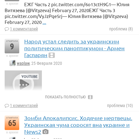
ЕЖГ Часть 2 pic.twitter.com/6o13ctH9G1— Юлия
в архиве
Витязева (@Vityzeva) February 27, 2020ЕЖГ Часть 3
pic.twitter.com/VyJzPqe5rj— Юлия Витязева (@Vityzeva)
February 27, 2020
...
1 комментарий
проблема (8)
Народ устал следить за украинским
отметили
9
политическим паноптикумом - Армен
Гаспарян
в архиве
waplaw
, 25 Февраля 2020
ПОКАЗАТЬ ПОЛНОСТЬЮ
1 комментарий
проблема (10)
Зомби Апокалипсис. Ходячие мертвецы.
отметили
65
Украинская чума соросят вна украине и
News2
в архиве