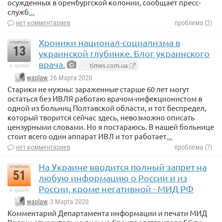
осужденных в оренбургской колонии, сообщает пресс-
служб
...
нет комментариев
проблема (2)
Хроники национал-социализма в
отметили
13
украинской глубинке. Блог украинского
врача.
times.com.ua
в архиве
waplaw
, 26 Марта 2020
Старики не нужны: зараженные старше 60 лет могут
остаться без ИВЛЯ работаю врачом-инфекционистом в
одной из больниц Полтавской области, и тот беспредел,
который творится сейчас здесь, невозможно описать
цензурными словами. Но я постараюсь. В нашей больнице
стоит всего один аппарат ИВЛ и тот работает
...
нет комментариев
проблема (7)
На Украине вводится полный запрет на
отметили
51
любую информацию о России и из
России, кроме негативной - МИД РФ
в архиве
waplaw
, 3 Марта 2020
Комментарий Департамента информации и печати МИД