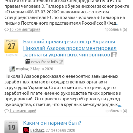
России относительно письма Спецпредставителя ЕС по
правам человека Э.Гилмора об украинском законопроекте
«О медиа»406-03-03-2020Ознакомились с ответом
Спецпредставителя ЕС по правам человека Э.Гилмора на
письмо Постоянного представителя Российской Фед
...
10 комментариев
проблема (6)
Бывший премьер-министр Украины
отметили
27
Николай Азаров прокомментировал
зарплаты украинских чиновников
в архиве
news-front.info
waplaw
, 2 Марта 2020
Николай Азаров рассказал о невероятно завышенных
заработных платах в государственных органах и
структурах Украины. Стоит отметить, что речь идет о
заработной плате именно руководства таких органов и
предприятий. Он привел в пример «Укрпочту» и доход
руководства, отметив, что в крупных международных
...
1 комментарий
проблема (4)
Каким он парнем был?
отметили
19
BadMax
, 27 Февраля 2020