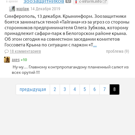
зоозащитников
c-inform.info
в архиве
waplaw
, 14 Декабря 2019
Симферополь, 13 декабря. Крыминформ. Зоозащитники
боятся заниматься темой «Тайгана» из-за угроз со стороны
сторонников предпринимателя Олега Зубкова, которому
принадлежит сафари-парк в Белогорском районе крыма.
Об этом сегодня на совместном заседании комитетов
Госсовета Крыма по ситуации с парком «Т
...
18 комментариев
проблема (9)
+10
axes
Ну-ну… Главному контрпропагандону пламенный салют из
всех орутий !!!
предыдущая
2
3
4
5
6
7
8