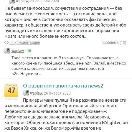
waplaw
, 23 Февраля 2020
Не бывает милосердия, сочувствия и сострадания — без
вменяемости. Невменяемость — состояние лица, при
котором оно не в состоянии осознавать фактический
характер и общественную опасность своих действий либо
руководить ими вследствие органического поражения
мозга или иного болезненного состоя
...
59 комментариев
проблема (13)
+18
waplaw
Твоё место в карантине. Это минимум. Спрашивается, с
какого хрена ты пасёшься збесь, а не n2n. Валяй, вместе со
своими клонами, на сайтик засранных новостей
n2n. Неужели ...
О развитии гапонизма на news2
отметили
47
waplaw
, 26 Января 2020
Примеры манипуляций на разжигание ненависти
в архиве
и межнациональной розни:Оригинальный заголовк с
первоисточника: «Мы врагов не поддерживаем»:
Любимова ещё до назначения умыла Макаревича,
категория Общество.Заголовок в исполнении BSlighter, он
же Базон Хикса, он же Беломор.«Мы врагов не