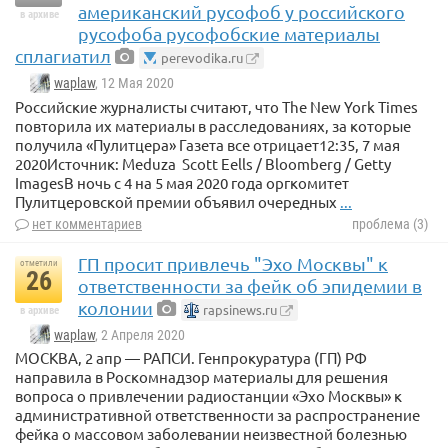
американский русофоб у российского
в архиве
русофоба русофобские материалы
сплагиатил
perevodika.ru
waplaw
, 12 Мая 2020
Российские журналисты считают, что The New York Times
повторила их материалы в расследованиях, за которые
получила «Пулитцера» Газета все отрицает12:35, 7 мая
2020Источник: Meduza Scott Eells / Bloomberg / Getty
ImagesВ ночь с 4 на 5 мая 2020 года оргкомитет
Пулитцеровской премии объявил очередных
...
нет комментариев
проблема (3)
ГП просит привлечь "Эхо Москвы" к
отметили
26
ответственности за фейк об эпидемии в
колонии
rapsinews.ru
в архиве
waplaw
, 2 Апреля 2020
МОСКВА, 2 апр — РАПСИ. Генпрокуратура (ГП) РФ
направила в Роскомнадзор материалы для решения
вопроса о привлечении радиостанции «Эхо Москвы» к
административной ответственности за распространение
фейка о массовом заболевании неизвестной болезнью