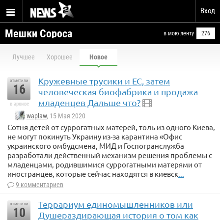
Вход
Мешки Сороса
в мою ленту
276
Лучшее
Хорошее
Новое
Кружевные трусики и ЕС, затем
отметили
16
человеческая биофабрика и продажа
младенцев Дальше что?
в архиве
waplaw
, 15 Мая 2020
Сотня детей от суррогатных матерей, толь из одного Киева,
не могут покинуть Украину из-за карантина «Офис
украинского омбудсмена, МИД и Госпогранслужба
разработали действенный механизм решения проблемы с
младенцами, родившимися суррогатными матерями от
иностранцев, которые сейчас находятся в киевск
...
9 комментариев
Террариум единомышленников или
отметили
10
Душераздирающая история о том как