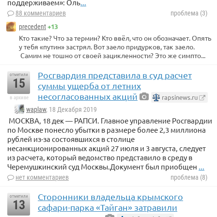
поддерживаем»: Оль
...
88 комментариев
проблема (3)
+13
precedent
Кто такие? Что за термин? Кто ввёл, что он обозначает. Опять
у тебя «путин» застрял. Вот заело придурков, так заело.
Самим не тошно от своей зацикленности? Это же симпто...
Росгвардия представила в суд расчет
отметили
15
суммы ущерба от летних
несогласованных акций
rapsinews.ru
в архиве
waplaw
, 18 Декабря 2019
МОСКВА, 18 дек — РАПСИ. Главное управление Росгвардии
по Москве понесло убытки в размере более 2,3 миллиона
рублей из-за состоявшихся в столице
несанкционированных акций 27 июля и 3 августа, следует
из расчета, который ведомство представило в среду в
Черемушкинский суд Москвы.Документ был приобщен
...
нет комментариев
проблема (8)
Сторонники владельца крымского
отметили
13
сафари-парка «Тайган» затравили