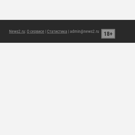
News2.ru
:
О сервисе
|
Статистика
| admin@news2.ru
18+