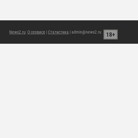
News2.ru
:
О сервисе
|
Статистика
| admin@news2.ru
18+