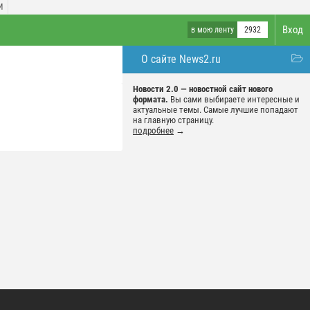
И
Вход
в мою ленту
2932
О сайте News2.ru
Новости 2.0 — новостной сайт нового
формата.
Вы сами выбираете интересные и
актуальные темы. Самые лучшие попадают
на главную страницу.
подробнее
→