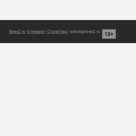
News2.ru
:
О сервисе
|
Статистика
| admin@news2.ru
18+