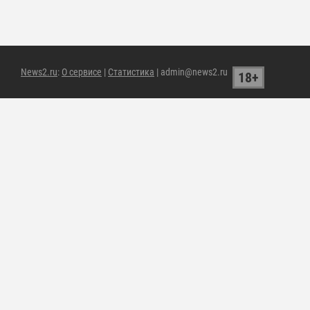
News2.ru
:
О сервисе
|
Статистика
| admin@news2.ru
18+