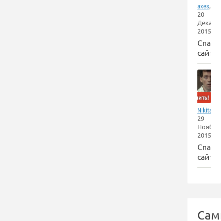
,
axes
20
Декабр
2015
Спам
сайт
Забанить!
Nikita_Go
29
Ноября
2015
Спам
сайт
Сам