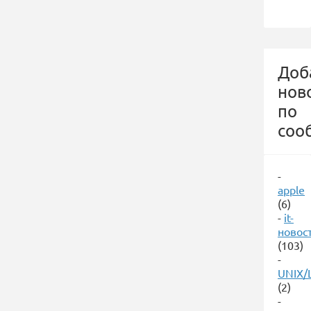
Доб
нов
по
соо
-
apple
(6)
-
it-
новос
(103)
-
UNIX/
(2)
-