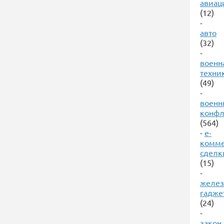
авиац
(12)
-
авто
(32)
-
военн
техни
(49)
-
военн
конф
(564)
-
е-
комме
сделк
(15)
-
желез
гадже
(24)
-
закон