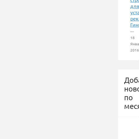
дл
уст
рек
Гин
—
18
Янва
2016
Доб
нов
по
мес