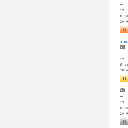
—
19
Янва
2016
56
зра
—
19
Янва
2016
44
—
19
Янва
2016
16