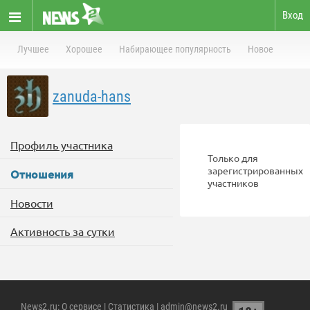
Вход
Лучшее
Хорошее
Набирающее популярность
Новое
zanuda-hans
Профиль участника
Только для
зарегистрированных
Отношения
участников
Новости
Активность за сутки
News2.ru
:
О сервисе
|
Статистика
| admin@news2.ru