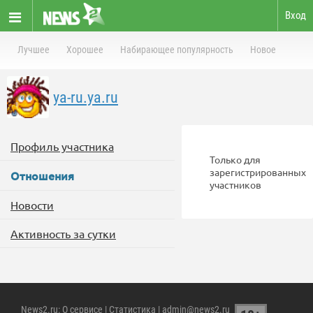
Вход
Лучшее
Хорошее
Набирающее популярность
Новое
ya-ru.ya.ru
Профиль участника
Только для
зарегистрированных
Отношения
участников
Новости
Активность за сутки
News2.ru
:
О сервисе
|
Статистика
| admin@news2.ru