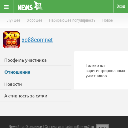
Вход
Лучшее
Хорошее
Набирающее популярность
Новое
xo88comnet
Профиль участника
Только для
зарегистрированных
Отношения
участников
Новости
Активность за сутки
News2.ru
:
О сервисе
|
Статистика
| admin@news2.ru