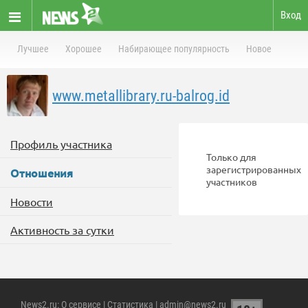
Вход
Лучшее
Хорошее
Набирающее популярность
Новое
www.metallibrary.ru-balrog.id
Профиль участника
Только для
зарегистрированных
Отношения
участников
Новости
Активность за сутки
News2.ru
:
О сервисе
|
Статистика
| admin@news2.ru