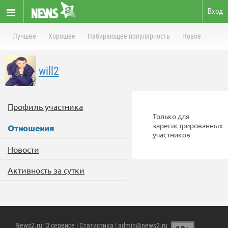
Вход
Лучшее
Хорошее
Набирающее популярность
Новое
will2
Профиль участника
Только для
зарегистрированных
Отношения
участников
Новости
Активность за сутки
News2.ru
:
О сервисе
|
Статистика
| admin@news2.ru