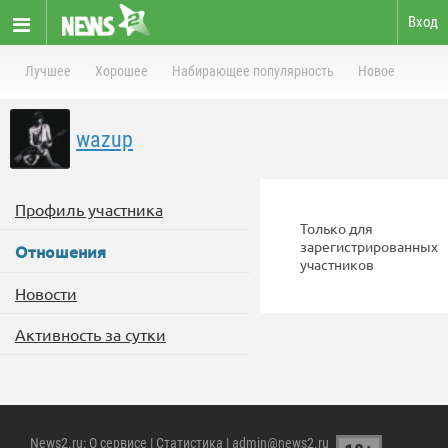
Вход
Лучшее
Хорошее
Набирающее популярность
Новое
wazup
Профиль участника
Только для
зарегистрированных
Отношения
участников
Новости
Активность за сутки
News2.ru
:
О сервисе
|
Статистика
| admin@news2.ru