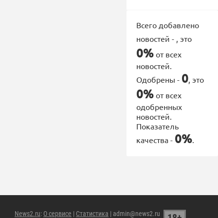
Всего добавлено
новостей -
, это
0%
от всех
новостей.
0
Одобрены -
, это
0%
от всех
одобренных
новостей.
Показатель
0%
качества -
.
News2.ru
:
О сервисе
|
Статистика
| admin@news2.ru
18+