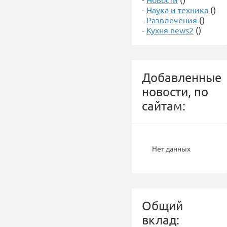
-
Наука и техника
()
-
Развлечения
()
-
Кухня news2
()
Добавленные
новости, по
сайтам:
Нет данных
Общий
вклад: