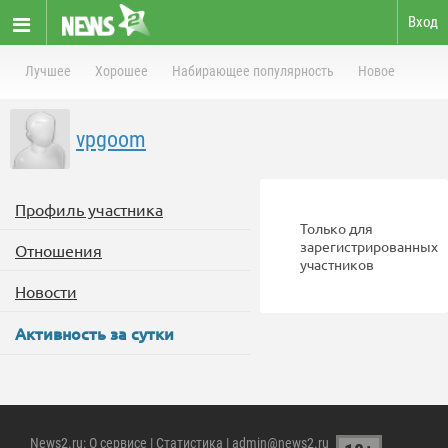
Вход
Лучшее
Хорошее
Набирающее популярность
Новое
vpgoom
Профиль участника
Только для
зарегистрированных
Отношения
участников
Новости
Активность за сутки
News2.ru
:
О сервисе
|
Статистика
| admin@news2.ru