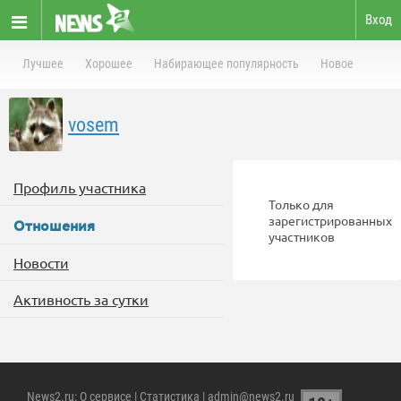
Вход
Лучшее
Хорошее
Набирающее популярность
Новое
vosem
Профиль участника
Только для
зарегистрированных
Отношения
участников
Новости
Активность за сутки
News2.ru
:
О сервисе
|
Статистика
| admin@news2.ru