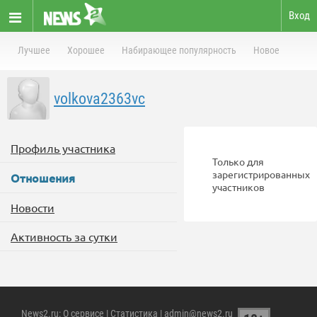
Вход
Лучшее
Хорошее
Набирающее популярность
Новое
volkova2363vc
Профиль участника
Только для
зарегистрированных
Отношения
участников
Новости
Активность за сутки
News2.ru
:
О сервисе
|
Статистика
| admin@news2.ru