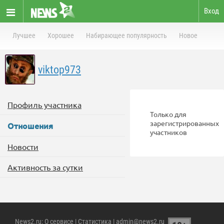
Вход
Лучшее
Хорошее
Набирающее популярность
Новое
viktop973
Профиль участника
Только для
зарегистрированных
Отношения
участников
Новости
Активность за сутки
News2.ru
:
О сервисе
|
Статистика
| admin@news2.ru