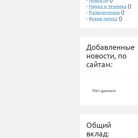
-
Наука и техника
()
-
Развлечения
()
-
Кухня news2
()
Добавленные
новости, по
сайтам:
Нет данных
Общий
вклад: