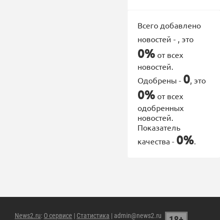
Всего добавлено
новостей -
, это
0%
от всех
новостей.
0
Одобрены -
, это
0%
от всех
одобренных
новостей.
Показатель
0%
качества -
.
News2.ru
:
О сервисе
|
Статистика
| admin@news2.ru
18+