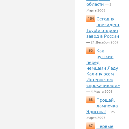
области
— 2
Марта 2008
Сегодня
104
президент
Toyota откроет
завод в России
— 21 Декабря 2007
Как
95
русские
перед
немцами Ладу
Калину всем
Интернетом
«прокачивали»
— 4 Марта 2008
Прощай,
68
лампочка
Эдисона!
— 25
Марта 2007
Первые
67