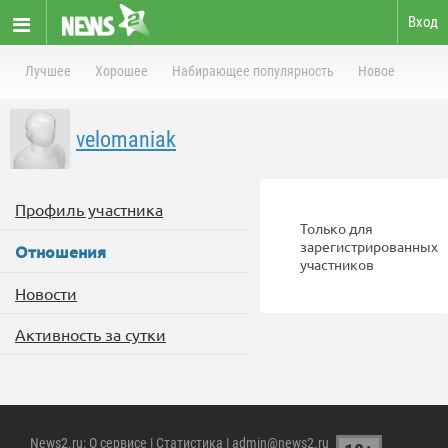
Вход
Лучшее
Хорошее
Набирающее популярность
Новое
velomaniak
Профиль участника
Только для
зарегистрированных
Отношения
участников
Новости
Активность за сутки
News2.ru
:
О сервисе
|
Статистика
| admin@news2.ru