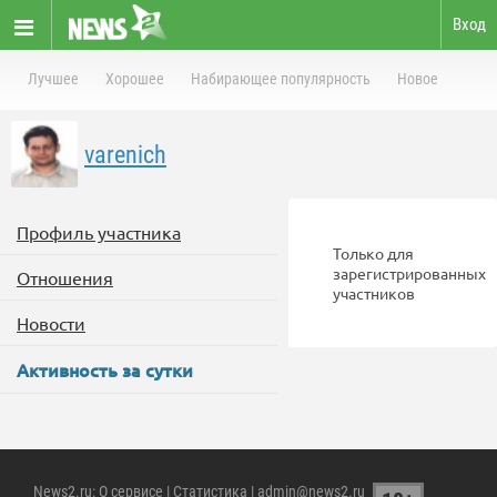
Вход
Лучшее
Хорошее
Набирающее популярность
Новое
varenich
Профиль участника
Только для
зарегистрированных
Отношения
участников
Новости
Активность за сутки
News2.ru
:
О сервисе
|
Статистика
| admin@news2.ru