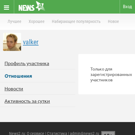
Вход
Лучшее
Хорошее
Набирающее популярность
Новое
valker
Профиль участника
Только для
зарегистрированных
Отношения
участников
Новости
Активность за сутки
News2.ru
:
О сервисе
|
Статистика
| admin@news2.ru