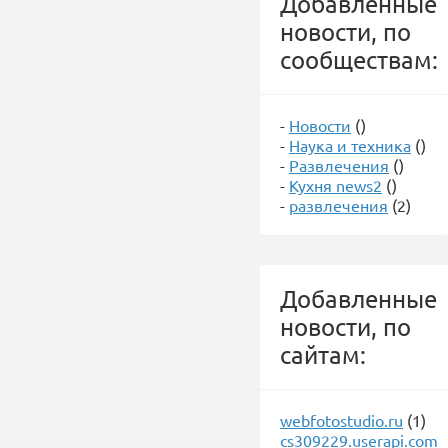
Добавленные
новости, по
сообществам:
-
Новости
()
-
Наука и техника
()
-
Развлечения
()
-
Кухня news2
()
-
развлечения
(2)
Добавленные
новости, по
сайтам:
webfotostudio.ru
(1)
cs309229.userapi.com