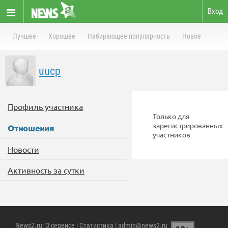
Вход
Лучшее
Хорошее
Набирающее популярность
Новое
uucp
Профиль участника
Только для
зарегистрированных
Отношения
участников
Новости
Активность за сутки
News2.ru
:
О сервисе
|
Статистика
| admin@news2.ru