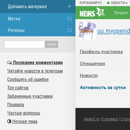
КОРОНАВИРУС
НОВОСТИ
Добавить материал
Лучшее
Метки
uu.myopeni
Регионы
Профиль участника
Последние комментарии
Отношения
Читайте новости в телеграм
Новости
Сообщить об ошибке
Активность за сутки
Топ сайтов
Забаненные участники
Правила
Частые вопросы
News2.ru
:
О сервисе
|
Стат
Ночная тема