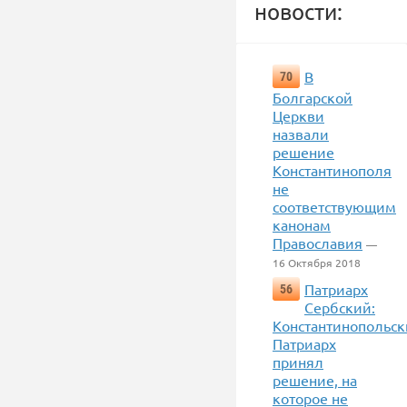
новости:
В
70
Болгарской
Церкви
назвали
решение
Константинополя
не
соответствующим
канонам
Православия
—
16 Октября 2018
Патриарх
56
Сербский:
Константинопольс
Патриарх
принял
решение, на
которое не