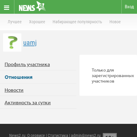
Вход
Лучшее
Хорошее
Набирающее популярность
Новое
uamj
Профиль участника
Только для
зарегистрированных
Отношения
участников
Новости
Активность за сутки
News2.ru
:
О сервисе
|
Статистика
| admin@news2.ru