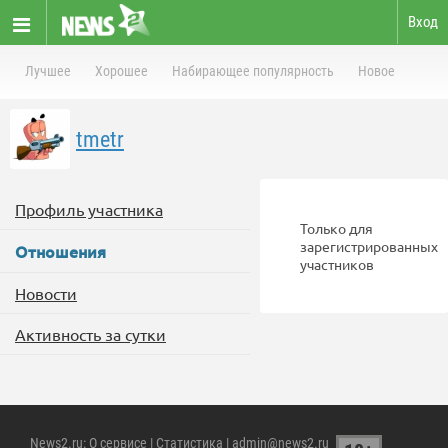
Вход
Лучшее
Хорошее
Набирающее популярность
Новое
tmetr
Профиль участника
Только для
зарегистрированных
Отношения
участников
Новости
Активность за сутки
News2.ru
:
О сервисе
|
Статистика
| admin@news2.ru