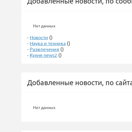
Добавленные новости, по соо
Нет данных
-
Новости
()
-
Наука и техника
()
-
Развлечения
()
-
Кухня news2
()
Добавленные новости, по сайт
Нет данных