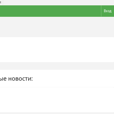
И
Вход
е новости: