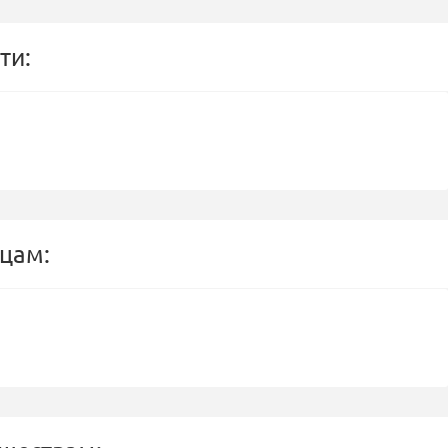
ти:
цам: