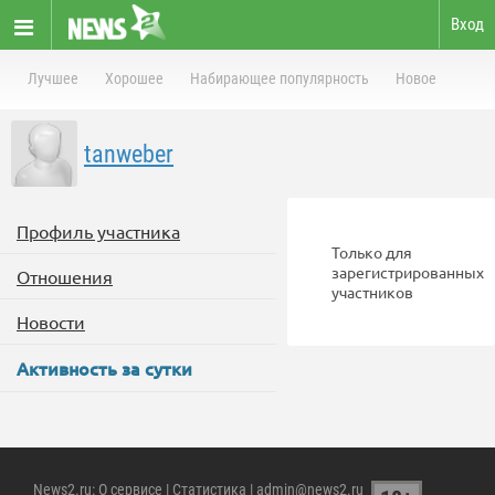
Вход
Лучшее
Хорошее
Набирающее популярность
Новое
tanweber
Профиль участника
Только для
зарегистрированных
Отношения
участников
Новости
Активность за сутки
News2.ru
:
О сервисе
|
Статистика
| admin@news2.ru