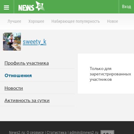
Вход
Лучшее
Хорошее
Набирающее популярность
Новое
sweety_k
Профиль участника
Только для
зарегистрированных
Отношения
участников
Новости
Активность за сутки
News2.ru
:
О сервисе
|
Статистика
| admin@news2.ru