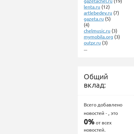
gazetachel.ru
(19)
lenta.ru
(12)
artlebedev.ru
(7)
gazeta.ru
(5)
(4)
chelmusic.ru
(3)
mymobila.org
(3)
outpr.ru
(3)
...
Общий
вклад:
Всего добавлено
новостей -
, это
0%
от всех
новостей.