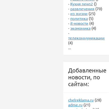
-
Кухня news2
()
-
развлечения
(70)
-
из жизни
(25)
-
политика
(5)
-
it-новости
(4)
-
экономика
(4)
-
телекоммуникации
(4)
...
Добавленные
новости, по
сайтам:
chelreklama.ru
(28)
adme.ru
(21)