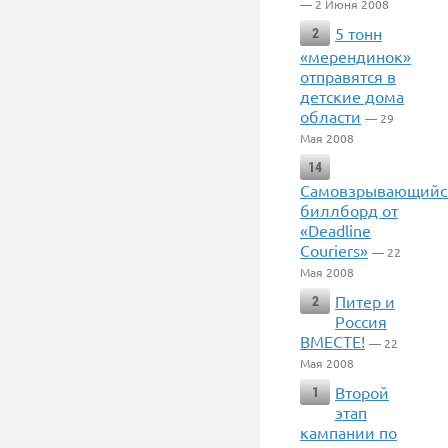
— 2 Июня 2008
5 тонн
2
«мерендинок»
отправятся в
детские дома
области
— 29
Мая 2008
14
Cамовзрывающийс
биллборд от
«Deadline
Couriers»
— 22
Мая 2008
Питер и
2
Россия
ВМЕСТЕ!
— 22
Мая 2008
Второй
1
этап
кампании по