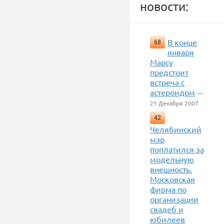
новости:
В конце
68
января
Марсу
предстоит
встреча с
астероидом
—
21 Декабря 2007
42
Челябинский
мэр
поплатился за
модельную
внешность.
Московская
фирма по
организации
свадеб и
юбилеев