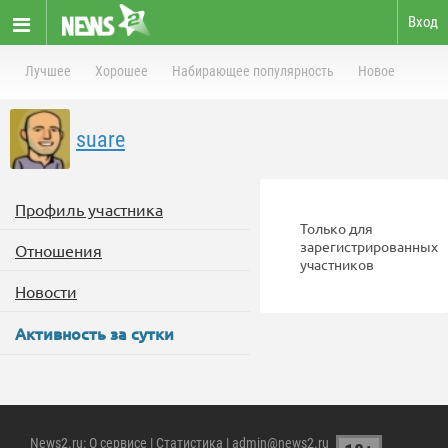
Вход
Лучшее
Хорошее
Набирающее популярность
Новое
suare
Профиль участника
Только для
зарегистрированных
Отношения
участников
Новости
Активность за сутки
News2.ru
:
О сервисе
|
Статистика
| admin@news2.ru