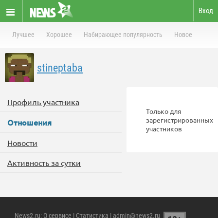
Вход
Лучшее
Хорошее
Набирающее популярность
Новое
stineptaba
Профиль участника
Только для
зарегистрированных
Отношения
участников
Новости
Активность за сутки
News2.ru
:
О сервисе
|
Статистика
| admin@news2.ru