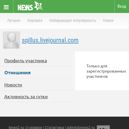
Вход
Лучшее
Хорошее
Набирающее популярность
Новое
sqillus.livejournal.com
Профиль участника
Только для
зарегистрированных
Отношения
участников
Новости
Активность за сутки
News2.ru
:
О сервисе
|
Статистика
| admin@news2.ru